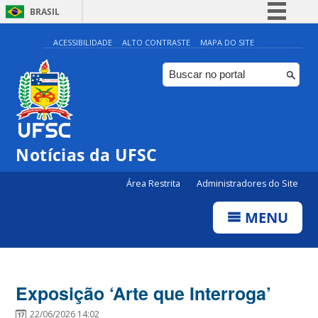
BRASIL
Simplifique!
ACESSIBILIDADE
ALTO CONTRASTE
MAPA DO SITE
Comunica BR
Participe
Acesso à informação
Legislação
Notícias da UFSC
Canais
Área Restrita
Administradores do Site
MENU
Exposição ‘Arte que Interroga’
22/06/2026 14:02