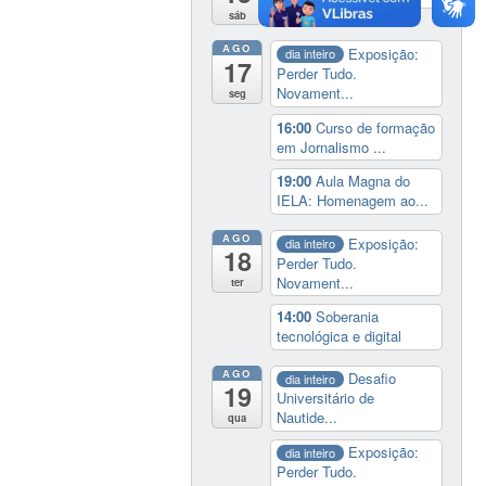
sáb
AGO
Exposição:
dia inteiro
17
Perder Tudo.
Novament...
seg
16:00
Curso de formação
em Jornalismo ...
19:00
Aula Magna do
IELA: Homenagem ao...
AGO
Exposição:
dia inteiro
18
Perder Tudo.
Novament...
ter
14:00
Soberania
tecnológica e digital
AGO
Desafio
dia inteiro
19
Universitário de
Nautide...
qua
Exposição:
dia inteiro
Perder Tudo.