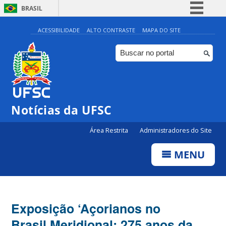
BRASIL
Simplifique!
ACESSIBILIDADE
ALTO CONTRASTE
MAPA DO SITE
Comunica BR
Participe
Acesso à informação
Legislação
Notícias da UFSC
Canais
Área Restrita
Administradores do Site
MENU
Exposição ‘Açorianos no
Brasil Meridional: 275 anos da