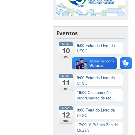
Eventos
AGO
9:00
Feira do Livro da
10
UFSC
seg
19:00
Cine paredão:
programação de rec...
AGO
9:00
Feira do Livro da
11
UFSC
ter
19:00
Cine paredão:
programação de rec...
AGO
9:00
Feira do Livro da
12
UFSC
qua
17:00
3º Prêmio Zahidé
Muzart