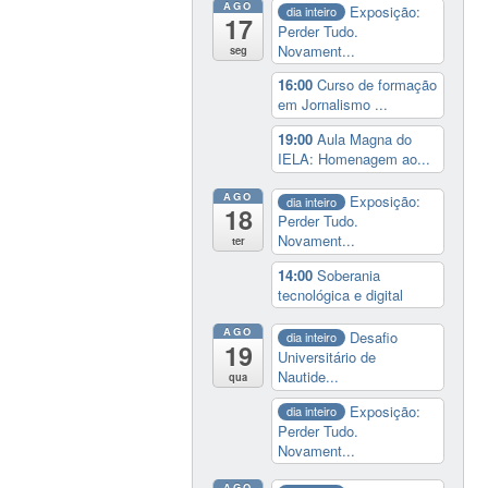
AGO
Exposição:
dia inteiro
17
Perder Tudo.
Novament...
seg
16:00
Curso de formação
em Jornalismo ...
19:00
Aula Magna do
IELA: Homenagem ao...
AGO
Exposição:
dia inteiro
18
Perder Tudo.
Novament...
ter
14:00
Soberania
tecnológica e digital
AGO
Desafio
dia inteiro
19
Universitário de
Nautide...
qua
Exposição:
dia inteiro
Perder Tudo.
Novament...
AGO