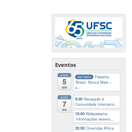
Eventos
AGO
Palestra
dia inteiro
5
‘Brasil: Nunca Mais –
o...
qua
AGO
8:00
Recepção à
7
Comunidade Internacio...
sex
10:00
Webpalestra:
‘Informações essenc...
20:00
Cineclube África