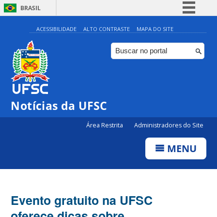
BRASIL
Simplifique!
ACESSIBILIDADE
ALTO CONTRASTE
MAPA DO SITE
Comunica BR
Participe
Acesso à informação
Legislação
Notícias da UFSC
Canais
Área Restrita
Administradores do Site
MENU
Evento gratuito na UFSC
oferece dicas sobre