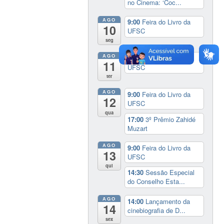
no Cinema: ‘Coc...
AGO
9:00
Feira do Livro da
10
UFSC
seg
AGO
9:00
Feira do Livro da
11
UFSC
ter
AGO
9:00
Feira do Livro da
12
UFSC
qua
17:00
3º Prêmio Zahidé
Muzart
AGO
9:00
Feira do Livro da
13
UFSC
qui
14:30
Sessão Especial
do Conselho Esta...
AGO
14:00
Lançamento da
14
cinebiografia de D...
sex