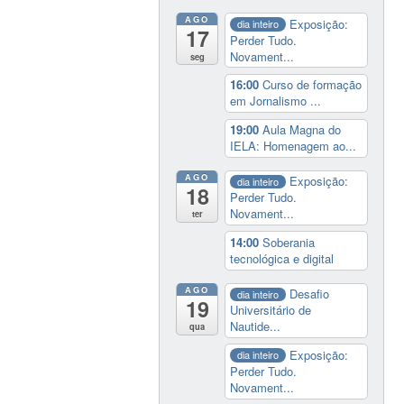
AGO
Exposição:
dia inteiro
17
Perder Tudo.
Novament...
seg
16:00
Curso de formação
em Jornalismo ...
19:00
Aula Magna do
IELA: Homenagem ao...
AGO
Exposição:
dia inteiro
18
Perder Tudo.
Novament...
ter
14:00
Soberania
tecnológica e digital
AGO
Desafio
dia inteiro
19
Universitário de
Nautide...
qua
Exposição:
dia inteiro
Perder Tudo.
Novament...