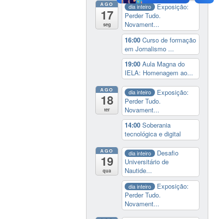
AGO
Exposição:
dia inteiro
17
Perder Tudo.
Novament...
seg
16:00
Curso de formação
em Jornalismo ...
19:00
Aula Magna do
IELA: Homenagem ao...
AGO
Exposição:
dia inteiro
18
Perder Tudo.
Novament...
ter
14:00
Soberania
tecnológica e digital
AGO
Desafio
dia inteiro
19
Universitário de
Nautide...
qua
Exposição:
dia inteiro
Perder Tudo.
Novament...