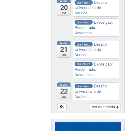
AGO
Desafio
dia inteiro
20
Universitário de
Nautide...
qui
Exposição:
dia inteiro
Perder Tudo.
Novament...
AGO
Desafio
dia inteiro
21
Universitário de
Nautide...
sex
Exposição:
dia inteiro
Perder Tudo.
Novament...
AGO
Desafio
dia inteiro
22
Universitário de
Nautide...
sáb
Ver calendário