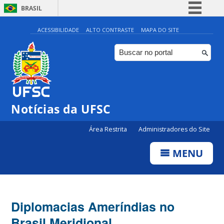
BRASIL
Simplifique!
ACESSIBILIDADE
ALTO CONTRASTE
MAPA DO SITE
Comunica BR
Participe
Acesso à informação
Legislação
Notícias da UFSC
Canais
Área Restrita
Administradores do Site
MENU
Diplomacias Ameríndias no
Brasil Meridional