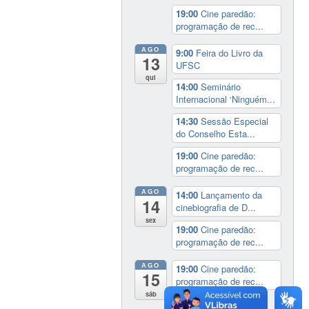
19:00
Cine paredão:
programação de rec...
AGO
9:00
Feira do Livro da
13
UFSC
qui
14:00
Seminário
Internacional ‘Ninguém...
14:30
Sessão Especial
do Conselho Esta...
19:00
Cine paredão:
programação de rec...
AGO
14:00
Lançamento da
14
cinebiografia de D...
sex
19:00
Cine paredão:
programação de rec...
AGO
19:00
Cine paredão:
15
programação de rec...
sáb