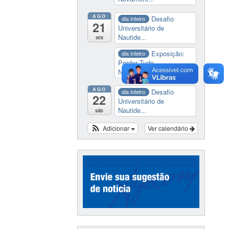
AGO
Desafio
dia inteiro
21
Universitário de
Nautide...
sex
Exposição:
dia inteiro
Perder Tudo.
Novament...
AGO
Desafio
dia inteiro
22
Universitário de
Nautide...
sáb
Adicionar
Ver calendário