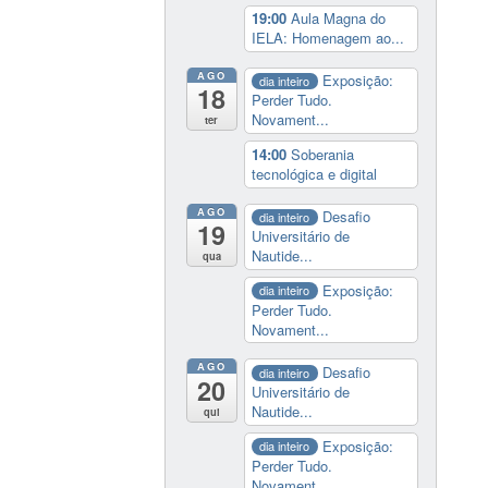
19:00
Aula Magna do
IELA: Homenagem ao...
AGO
Exposição:
dia inteiro
18
Perder Tudo.
Novament...
ter
14:00
Soberania
tecnológica e digital
AGO
Desafio
dia inteiro
19
Universitário de
Nautide...
qua
Exposição:
dia inteiro
Perder Tudo.
Novament...
AGO
Desafio
dia inteiro
20
Universitário de
Nautide...
qui
Exposição:
dia inteiro
Perder Tudo.
Novament...