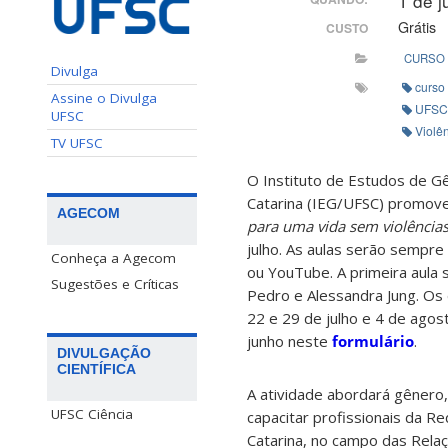
1 de 
Grátis
CUSTO
CURSO
Divulga
curso
Assine o Divulga
UFSC
UFSC
Violê
TV UFSC
O Instituto de Estudos de G
Catarina (IEG/UFSC) promove
AGECOM
para uma vida sem violência
julho. As aulas serão sempre
Conheça a Agecom
ou YouTube.
A primeira aula 
Sugestões e Críticas
Pedro e Alessandra Jung. Os 
22 e 29 de julho e 4 de agos
junho neste
formulário
.
DIVULGAÇÃO
CIENTÍFICA
A atividade abordará gênero, 
UFSC Ciência
capacitar profissionais da R
Catarina, no campo das Rela