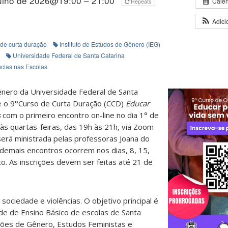
julho de 2026@19:00 – 21:00
Cale
Repeats
Adici
 de curta duração
Instituto de Estudos de Gênero (IEG)
Universidade Federal de Santa Catarina
ncias nas Escolas
ênero da Universidade Federal de Santa
 o 9°Curso de Curta Duração (CCD)
Educar
s
com o primeiro encontro on-line no dia 1° de
 às quartas-feiras, das
19h às 21h, via Zoom
será ministrada pelas professoras Joana do
demais encontros ocorrem nos dias, 8, 15,
to. As inscrições devem ser feitas até 21 de
sociedade e violências. O objetivo principal é
ede de Ensino Básico de escolas de Santa
ções de Gênero, Estudos Feministas e