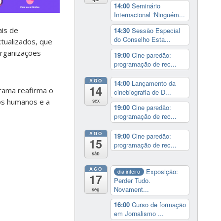
14:00
Seminário
Internacional ‘Ninguém...
ais de
14:30
Sessão Especial
do Conselho Esta...
tualizados, que
 organizações
19:00
Cine paredão:
programação de rec...
AGO
14:00
Lançamento da
14
rama reafirma o
cinebiografia de D...
tos humanos e a
sex
19:00
Cine paredão:
programação de rec...
AGO
19:00
Cine paredão:
15
programação de rec...
sáb
AGO
Exposição:
dia inteiro
17
Perder Tudo.
Novament...
seg
16:00
Curso de formação
em Jornalismo ...