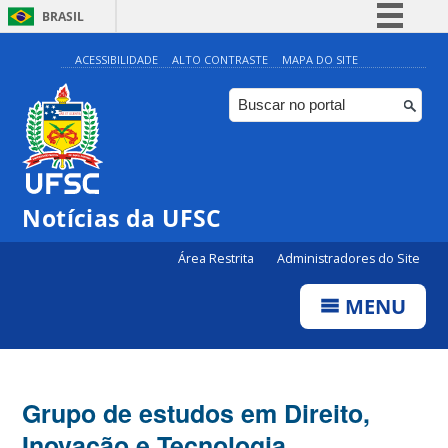
BRASIL
Simplifique!
ACESSIBILIDADE
ALTO CONTRASTE
MAPA DO SITE
Comunica BR
Participe
Acesso à informação
Legislação
Notícias da UFSC
Canais
Área Restrita
Administradores do Site
MENU
Grupo de estudos em Direito,
Inovação e Tecnologia