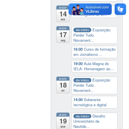
AGO
14:00
Lançamento da
14
cinebiografia de D...
sex
AGO
Exposição:
dia inteiro
17
Perder Tudo.
Novament...
seg
16:00
Curso de formação
em Jornalismo ...
19:00
Aula Magna do
IELA: Homenagem ao...
AGO
Exposição:
dia inteiro
18
Perder Tudo.
Novament...
ter
14:00
Soberania
tecnológica e digital
AGO
Desafio
dia inteiro
19
Universitário de
Nautide...
qua