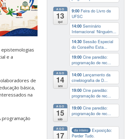
AGO
9:00
Feira do Livro da
13
UFSC
qui
14:00
Seminário
Internacional ‘Ninguém...
14:30
Sessão Especial
do Conselho Esta...
r epistemologias
al e a
19:00
Cine paredão:
programação de rec...
AGO
14:00
Lançamento da
14
colaboradores de
cinebiografia de D...
sex
 educação básica,
19:00
Cine paredão:
interessados na
programação de rec...
AGO
19:00
Cine paredão:
15
programação de rec...
 A programação
sáb
AGO
Exposição:
dia inteiro
17
Perder Tudo.