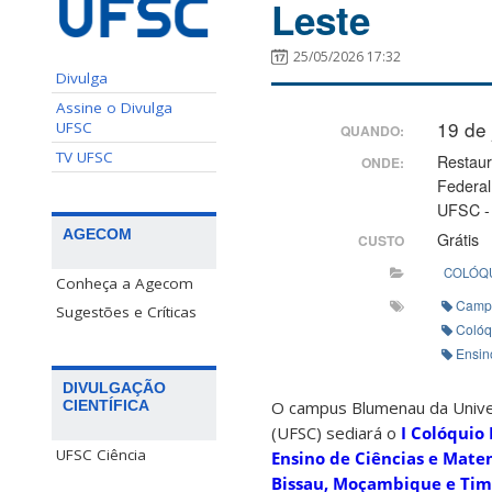
Leste
25/05/2026 17:32
Divulga
Assine o Divulga
19 de
UFSC
QUANDO:
TV UFSC
Restaur
ONDE:
Federal
UFSC -
AGECOM
Grátis
CUSTO
COLÓQ
Conheça a Agecom
Camp
Sugestões e Críticas
Colóq
Ensin
DIVULGAÇÃO
O campus Blumenau da Univer
CIENTÍFICA
(UFSC) sediará o
I Colóquio
UFSC Ciência
Ensino de Ciências e Matem
Bissau, Moçambique e Tim