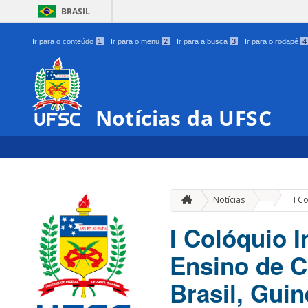
BRASIL
Ir para o conteúdo
1
Ir para o menu
2
Ir para a busca
3
Ir para o rodapé
4
Notícias da UFSC
»
Notícias
I C
I Colóquio 
Ensino de C
Brasil, Gui