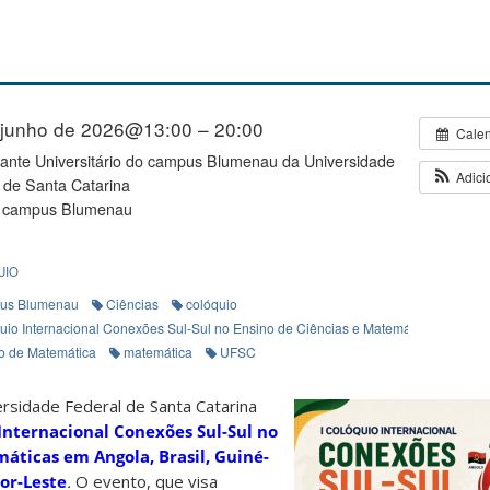
 junho de 2026@13:00 – 20:00
Cale
ante Universitário do campus Blumenau da Universidade
Adici
 de Santa Catarina
 campus Blumenau
UIO
us Blumenau
Ciências
colóquio
uio Internacional Conexões Sul-Sul no Ensino de Ciências e Matemáticas
o de Matemática
matemática
UFSC
sidade Federal de Santa Catarina
 Internacional Conexões Sul-Sul no
áticas em Angola, Brasil, Guiné-
or-Leste
.
O evento, que visa