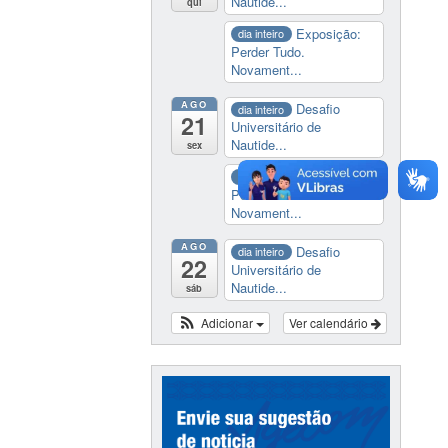
Nautide...
qui
Exposição:
dia inteiro
Perder Tudo.
Novament...
AGO
Desafio
dia inteiro
21
Universitário de
Nautide...
sex
Exposição:
dia inteiro
Perder Tudo.
Novament...
AGO
Desafio
dia inteiro
22
Universitário de
Nautide...
sáb
Adicionar
Ver calendário