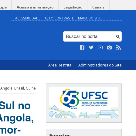
cipe
Acesso à informação
Legislação
Canais
ACESSIBILIDADE
ALTO CONTRASTE
MAPA DO SITE
Área Restrita
Administradores do Site
 Angola, Brasil, Guiné-Bissau, Moçambique e Timor-Leste
Sul no
Angola,
mor-
Eventos