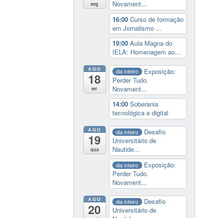
Novament...
seg
16:00
Curso de formação
em Jornalismo ...
19:00
Aula Magna do
IELA: Homenagem ao...
AGO
Exposição:
dia inteiro
18
Perder Tudo.
Novament...
ter
14:00
Soberania
tecnológica e digital
AGO
Desafio
dia inteiro
19
Universitário de
Nautide...
qua
Exposição:
dia inteiro
Perder Tudo.
Novament...
AGO
Desafio
dia inteiro
20
Universitário de