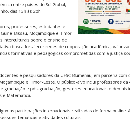
mica entre países do Sul Global,
unho, das 13h às 20h.
dores, professores, estudantes e
il, Guiné-Bissau, Moçambique e Timor-
 interculturais sobre o ensino de
iciativa busca fortalecer redes de cooperação acadêmica, valoriza
ências formativas e pedagógicas comprometidas com a justiça soci
 docentes e pesquisadores da UFSC Blumenau, em parceria com 
, Moçambique e Timor-Leste. O público-alvo inclui professores da
e graduação e pós-graduação, gestores educacionais e demais 
s e Matemática.
lgumas participações internacionais realizadas de forma on-line.
essões temáticas e atividades culturais.