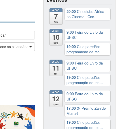
AGO
20:00
Cineclube África
7
no Cinema: ‘Coc...
sex
AGO
9:00
Feira do Livro da
10
ndar
UFSC
seg
19:00
Cine paredão:
onar ao calendário
programação de rec...
AGO
9:00
Feira do Livro da
11
UFSC
ter
19:00
Cine paredão:
programação de rec...
AGO
9:00
Feira do Livro da
12
UFSC
qua
17:00
3º Prêmio Zahidé
Muzart
19:00
Cine paredão:
programação de rec...