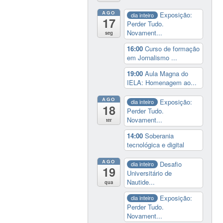
AGO
Exposição:
dia inteiro
17
Perder Tudo.
Novament...
seg
16:00
Curso de formação
em Jornalismo ...
19:00
Aula Magna do
IELA: Homenagem ao...
AGO
Exposição:
dia inteiro
18
Perder Tudo.
Novament...
ter
14:00
Soberania
tecnológica e digital
AGO
Desafio
dia inteiro
19
Universitário de
Nautide...
qua
Exposição:
dia inteiro
Perder Tudo.
Novament...