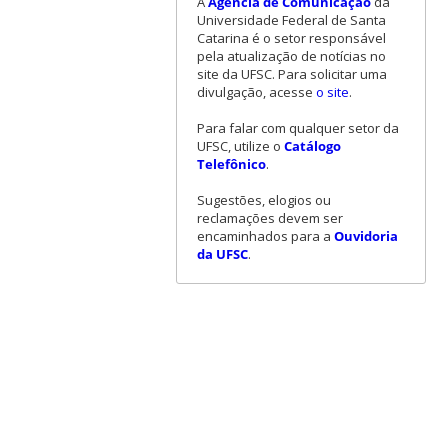
A
Agência de Comunicação
da
Universidade Federal de Santa
Catarina é o setor responsável
pela atualização de notícias no
site da UFSC. Para solicitar uma
divulgação, acesse
o site
.
Para falar com qualquer setor da
UFSC, utilize o
Catálogo
Telefônico
.
Sugestões, elogios ou
reclamações devem ser
encaminhados para a
Ouvidoria
da UFSC
.