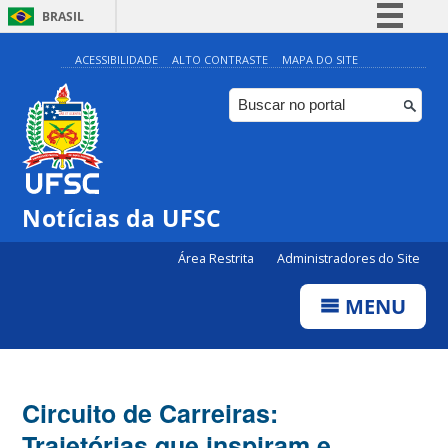
BRASIL
Simplifique!
ACESSIBILIDADE
ALTO CONTRASTE
MAPA DO SITE
Comunica BR
Participe
Acesso à informação
Legislação
Notícias da UFSC
Canais
Área Restrita
Administradores do Site
MENU
Circuito de Carreiras:
Trajetórias que inspiram e