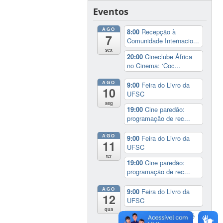
Eventos
AGO
8:00
Recepção à
7
Comunidade Internacio...
sex
20:00
Cineclube África
no Cinema: ‘Coc...
AGO
9:00
Feira do Livro da
10
UFSC
seg
19:00
Cine paredão:
programação de rec...
AGO
9:00
Feira do Livro da
11
UFSC
ter
19:00
Cine paredão:
programação de rec...
AGO
9:00
Feira do Livro da
12
UFSC
qua
17:00
3º Prêmio Zahidé