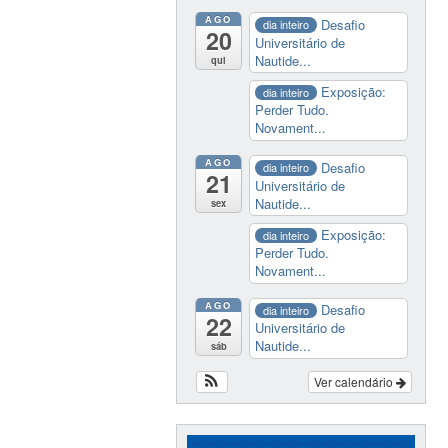
AGO
Desafio
dia inteiro
20
Universitário de
Nautide...
qui
Exposição:
dia inteiro
Perder Tudo.
Novament...
AGO
Desafio
dia inteiro
21
Universitário de
Nautide...
sex
Exposição:
dia inteiro
Perder Tudo.
Novament...
AGO
Desafio
dia inteiro
22
Universitário de
Nautide...
sáb
Ver calendário