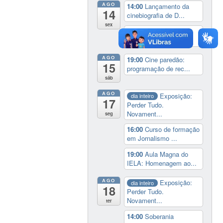
AGO
14:00
Lançamento da
14
cinebiografia de D...
sex
19:00
Cine paredão:
programação de rec...
AGO
19:00
Cine paredão:
15
programação de rec...
sáb
AGO
Exposição:
dia inteiro
17
Perder Tudo.
Novament...
seg
16:00
Curso de formação
em Jornalismo ...
19:00
Aula Magna do
IELA: Homenagem ao...
AGO
Exposição:
dia inteiro
18
Perder Tudo.
Novament...
ter
14:00
Soberania