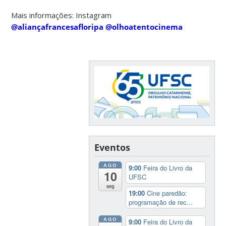
Mais informações: Instagram
@aliançafrancesafloripa
@olhoatentocinema
Eventos
AGO
9:00
Feira do Livro da
10
UFSC
seg
19:00
Cine paredão:
programação de rec...
AGO
9:00
Feira do Livro da