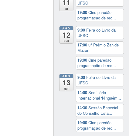
11
UFSC
ter
19:00
Cine paredão:
programação de rec...
AGO
9:00
Feira do Livro da
12
UFSC
qua
17:00
3º Prêmio Zahidé
Muzart
19:00
Cine paredão:
programação de rec...
AGO
9:00
Feira do Livro da
13
UFSC
qui
14:00
Seminário
Internacional ‘Ninguém...
14:30
Sessão Especial
do Conselho Esta...
19:00
Cine paredão:
programação de rec...