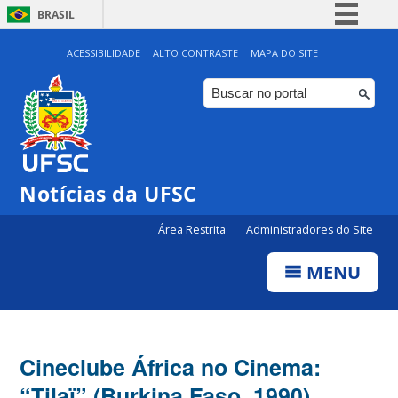
BRASIL
Simplifique!
ACESSIBILIDADE
ALTO CONTRASTE
MAPA DO SITE
Comunica BR
Participe
Acesso à informação
Legislação
Notícias da UFSC
Canais
Área Restrita
Administradores do Site
MENU
Cineclube África no Cinema:
“Tilaï” (Burkina Faso, 1990)