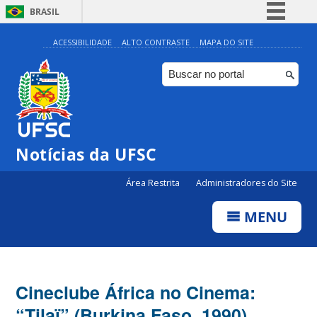
BRASIL
Simplifique!
ACESSIBILIDADE
ALTO CONTRASTE
MAPA DO SITE
Comunica BR
Participe
Acesso à informação
Legislação
Notícias da UFSC
Canais
Área Restrita
Administradores do Site
MENU
Cineclube África no Cinema:
“Tilaï” (Burkina Faso, 1990)