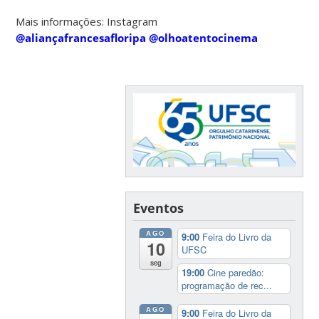
Mais informações: Instagram
@aliançafrancesafloripa
@olhoatentocinema
Eventos
AGO
9:00
Feira do Livro da
10
UFSC
seg
19:00
Cine paredão:
programação de rec...
AGO
9:00
Feira do Livro da