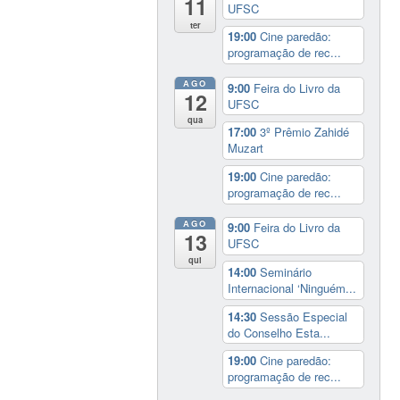
11
UFSC
ter
19:00
Cine paredão:
programação de rec...
AGO
9:00
Feira do Livro da
12
UFSC
qua
17:00
3º Prêmio Zahidé
Muzart
19:00
Cine paredão:
programação de rec...
AGO
9:00
Feira do Livro da
13
UFSC
qui
14:00
Seminário
Internacional ‘Ninguém...
14:30
Sessão Especial
do Conselho Esta...
19:00
Cine paredão:
programação de rec...