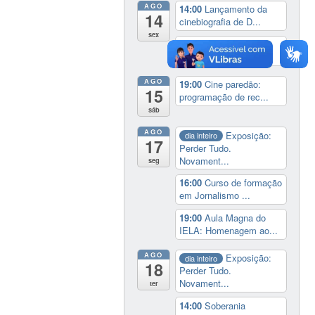
AGO
14:00
Lançamento da
14
cinebiografia de D...
sex
19:00
Cine paredão:
programação de rec...
AGO
19:00
Cine paredão:
15
programação de rec...
sáb
AGO
Exposição:
dia inteiro
17
Perder Tudo.
Novament...
seg
16:00
Curso de formação
em Jornalismo ...
19:00
Aula Magna do
IELA: Homenagem ao...
AGO
Exposição:
dia inteiro
18
Perder Tudo.
Novament...
ter
14:00
Soberania