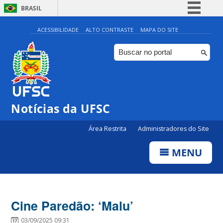
BRASIL
Simplifique!
ACESSIBILIDADE
ALTO CONTRASTE
MAPA DO SITE
Comunica BR
Participe
Acesso à informação
Legislação
Notícias da UFSC
Canais
Área Restrita
Administradores do Site
MENU
Cine Paredão: ‘Malu’
03/09/2025 09:31