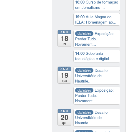
16:00
Curso de formação
em Jornalismo ...
19:00
Aula Magna do
IELA: Homenagem ao...
AGO
Exposição:
dia inteiro
18
Perder Tudo.
Novament...
ter
14:00
Soberania
tecnológica e digital
AGO
Desafio
dia inteiro
19
Universitário de
Nautide...
qua
Exposição:
dia inteiro
Perder Tudo.
Novament...
AGO
Desafio
dia inteiro
20
Universitário de
Nautide...
qui