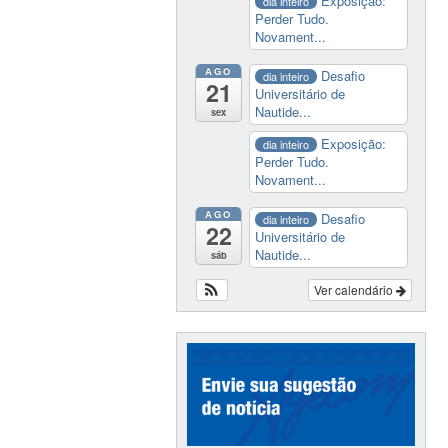
Exposição:
dia inteiro
Perder Tudo.
Novament...
AGO
Desafio
dia inteiro
21
Universitário de
Nautide...
sex
Exposição:
dia inteiro
Perder Tudo.
Novament...
AGO
Desafio
dia inteiro
22
Universitário de
Nautide...
sáb
Ver calendário