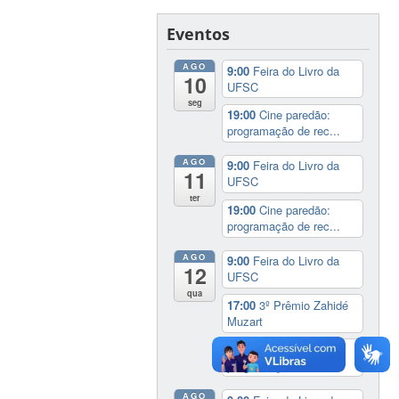
Eventos
AGO
9:00
Feira do Livro da
10
UFSC
seg
19:00
Cine paredão:
programação de rec...
AGO
9:00
Feira do Livro da
11
UFSC
ter
19:00
Cine paredão:
programação de rec...
AGO
9:00
Feira do Livro da
12
UFSC
qua
17:00
3º Prêmio Zahidé
Muzart
19:00
Cine paredão:
programação de rec...
AGO