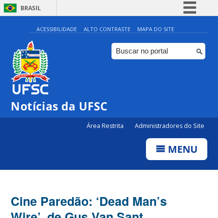
BRASIL
Simplifique!
ACESSIBILIDADE
ALTO CONTRASTE
MAPA DO SITE
Comunica BR
Participe
Acesso à informação
Legislação
Notícias da UFSC
Canais
Área Restrita
Administradores do Site
MENU
Cine Paredão: ‘Dead Man’s
Wire’, de Gus Van Sant