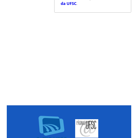
da UFSC
.