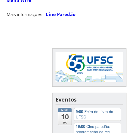
Mais informações :
Cine Paredão
Eventos
AGO
9:00
Feira do Livro da
10
UFSC
seg
19:00
Cine paredão:
programação de rec...