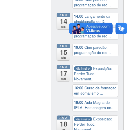
programação de rec...
AGO
14:00
Lançamento da
14
cinebiografia de D...
sex
19:00
Cine paredão:
programação de rec...
AGO
19:00
Cine paredão:
15
programação de rec...
sáb
AGO
Exposição:
dia inteiro
17
Perder Tudo.
Novament...
seg
16:00
Curso de formação
em Jornalismo ...
19:00
Aula Magna do
IELA: Homenagem ao...
AGO
Exposição:
dia inteiro
18
Perder Tudo.
Novament...
ter