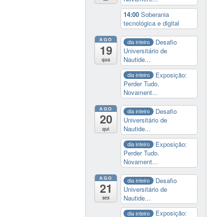
14:00
Soberania
tecnológica e digital
AGO
Desafio
dia inteiro
19
Universitário de
Nautide...
qua
Exposição:
dia inteiro
Perder Tudo.
Novament...
AGO
Desafio
dia inteiro
20
Universitário de
Nautide...
qui
Exposição:
dia inteiro
Perder Tudo.
Novament...
AGO
Desafio
dia inteiro
21
Universitário de
Nautide...
sex
Exposição:
dia inteiro