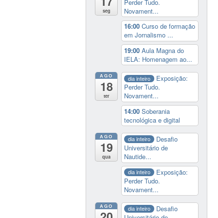
17
Perder Tudo.
Novament...
seg
16:00
Curso de formação
em Jornalismo ...
19:00
Aula Magna do
IELA: Homenagem ao...
AGO
Exposição:
dia inteiro
18
Perder Tudo.
Novament...
ter
14:00
Soberania
tecnológica e digital
AGO
Desafio
dia inteiro
19
Universitário de
Nautide...
qua
Exposição:
dia inteiro
Perder Tudo.
Novament...
AGO
Desafio
dia inteiro
20
Universitário de