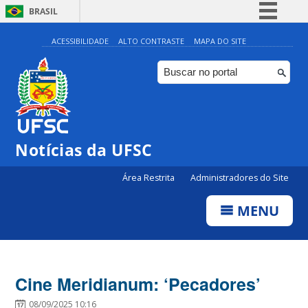
BRASIL
Simplifique!
ACESSIBILIDADE
ALTO CONTRASTE
MAPA DO SITE
Comunica BR
Participe
Acesso à informação
Legislação
Notícias da UFSC
Canais
Área Restrita
Administradores do Site
MENU
Cine Meridianum: ‘Pecadores’
08/09/2025 10:16