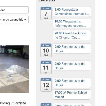
AGO
8:00
Recepção à
ndar
7
Comunidade Internacio...
sex
onar ao calendário
10:00
Webpalestra:
‘Informações essenc...
20:00
Cineclube África
no Cinema: ‘Coc...
AGO
9:00
Feira do Livro da
10
UFSC
seg
AGO
9:00
Feira do Livro da
11
UFSC
ter
AGO
9:00
Feira do Livro da
12
UFSC
qua
17:00
3º Prêmio Zahidé
Muzart
desc). O artista
AGO
9:00
Feira do Livro da