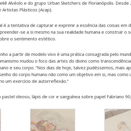
iê Alvéolo e do grupo Urban Sketchers de Florianópolis. Desd
Artistas Plásticos (Acap).
l é a tentativa de capturar e exprimir a essência das coisas em
preender-se a si mesmo na sua realidade humana e construir o s
obre o sentimento estético.
enho a partir de modelo vivo é uma prática consagrada pelo mun
manismo mudou o foco das artes do divino como transcendência 
ano e seu corpo. “Nos dias de hoje, talvez pudéssemos, mais a
senho do corpo humano não como um objetivo em si, mas como 
o um exercício de autorreflexão.”
pastel oleoso, lápis de cor e sanguínea sobre papel Fabriano 90g