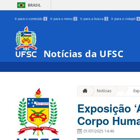
BRASIL
Ir para o conteúdo
1
Ir para o menu
2
Ir para a busca
3
Ir para o rodapé
4
Notícias da UFSC
»
Notícias
Exp
Exposição ‘
Corpo Huma
01/07/2025 14:46