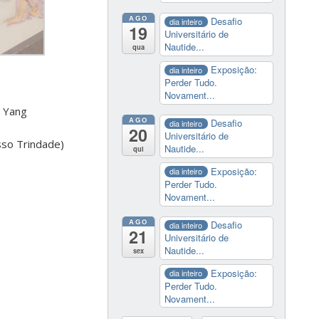
AGO
Desafio
dia inteiro
19
Universitário de
Nautide...
qua
Exposição:
dia inteiro
Perder Tudo.
Novament...
r Yang
AGO
Desafio
dia inteiro
20
Universitário de
esso Trindade)
Nautide...
qui
Exposição:
dia inteiro
Perder Tudo.
Novament...
AGO
Desafio
dia inteiro
21
Universitário de
Nautide...
sex
Exposição:
dia inteiro
Perder Tudo.
Novament...