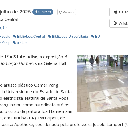
 julho de 2025
dia inteiro
Cale
Repeats
ca Central
Adici
IÇÃO
visuais
Biblioteca Central
Biblitoeca Universitária
BU
r Yang
pintura
 de
1º a 31 de julho
, a exposição
A
s do Corpo Humano
, na Galeria Hall
 artista plástico Osmar Yang,
ela Universidade do Estado de Santa
 eletricista. Natural de Santa Rosa
ang iniciou como autodidata até os
u o curso da pintora Ida Hannemann
 em Curitiba (PR). Participou, de
squisa Apotheke, coordenado pela professora Jociele Lampert (U