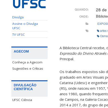
28 de
QUANDO:
Bibliote
ONDE:
Divulga
Assine o Divulga
EXPOS
UFSC
artes 
TV UFSC
Osma
A Biblioteca Central recebe,
AGECOM
Expressão do Divino Atravé
Principal.
Conheça a Agecom
Sugestões e Críticas
Os trabalhos expostos são do
graduado em Artes Visuais p
Catarina (Udesc) e engenheiro
DIVULGAÇÃO
(RS), onde nasceu em 1957, Y
CIENTÍFICA
anos 1980, quando frequento
de Campos, na Galeria Cocaco,
UFSC Ciência
2014 a 2017, do grupo de pe