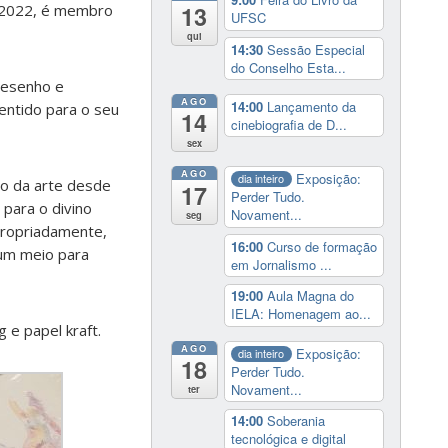
13
e 2022, é membro
UFSC
qui
14:30
Sessão Especial
do Conselho Esta...
 desenho e
AGO
14:00
Lançamento da
entido para o seu
14
cinebiografia de D...
sex
AGO
Exposição:
dia inteiro
do da arte desde
17
Perder Tudo.
para o divino
Novament...
seg
propriadamente,
16:00
Curso de formação
um meio para
em Jornalismo ...
19:00
Aula Magna do
IELA: Homenagem ao...
 e papel kraft.
AGO
Exposição:
dia inteiro
18
Perder Tudo.
Novament...
ter
14:00
Soberania
tecnológica e digital