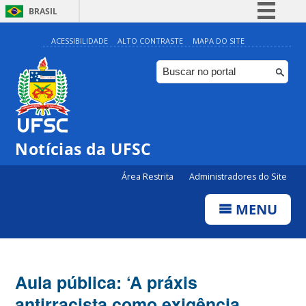
BRASIL
Simplifique!
ACESSIBILIDADE
ALTO CONTRASTE
MAPA DO SITE
Comunica BR
Participe
Acesso à informação
Legislação
Notícias da UFSC
Canais
Área Restrita
Administradores do Site
MENU
Aula pública: ‘A práxis
antirracista como exigência