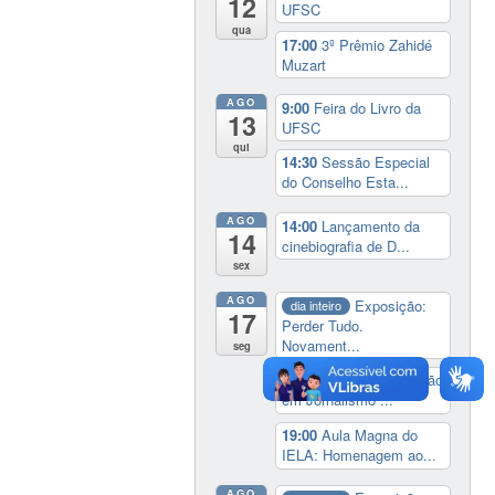
12
UFSC
qua
17:00
3º Prêmio Zahidé
Muzart
AGO
9:00
Feira do Livro da
13
UFSC
qui
14:30
Sessão Especial
do Conselho Esta...
AGO
14:00
Lançamento da
14
cinebiografia de D...
sex
AGO
Exposição:
dia inteiro
17
Perder Tudo.
Novament...
seg
16:00
Curso de formação
em Jornalismo ...
19:00
Aula Magna do
IELA: Homenagem ao...
AGO