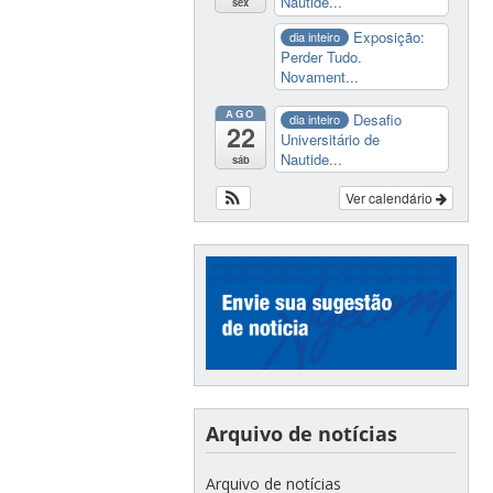
Nautide...
sex
Exposição:
dia inteiro
Perder Tudo.
Novament...
AGO
Desafio
dia inteiro
22
Universitário de
Nautide...
sáb
Ver calendário
Arquivo de notícias
Arquivo de notícias