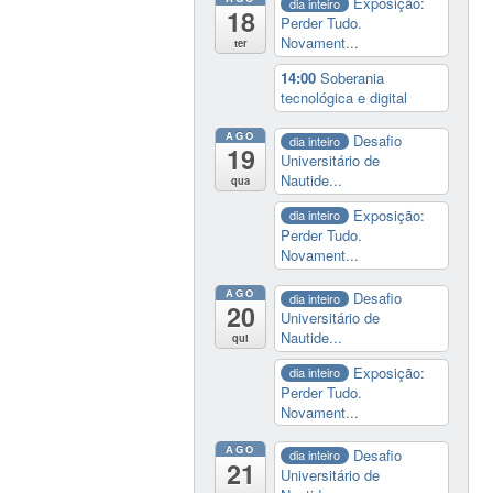
Exposição:
dia inteiro
18
Perder Tudo.
Novament...
ter
14:00
Soberania
tecnológica e digital
AGO
Desafio
dia inteiro
19
Universitário de
Nautide...
qua
Exposição:
dia inteiro
Perder Tudo.
Novament...
AGO
Desafio
dia inteiro
20
Universitário de
Nautide...
qui
Exposição:
dia inteiro
Perder Tudo.
Novament...
AGO
Desafio
dia inteiro
21
Universitário de