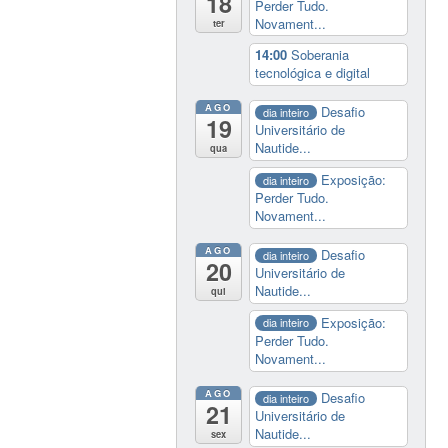
18
Perder Tudo.
Novament...
ter
14:00
Soberania
tecnológica e digital
AGO
Desafio
dia inteiro
19
Universitário de
Nautide...
qua
Exposição:
dia inteiro
Perder Tudo.
Novament...
AGO
Desafio
dia inteiro
20
Universitário de
Nautide...
qui
Exposição:
dia inteiro
Perder Tudo.
Novament...
AGO
Desafio
dia inteiro
21
Universitário de
Nautide...
sex