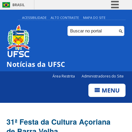
BRASIL
Simplifique!
ACESSIBILIDADE
ALTO CONTRASTE
MAPA DO SITE
Comunica BR
Participe
Acesso à informação
Legislação
Notícias da UFSC
Canais
Área Restrita
Administradores do Site
MENU
31ª Festa da Cultura Açoriana
de Barra Velha