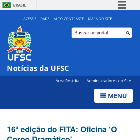
BRASIL
Simplifique!
ACESSIBILIDADE
ALTO CONTRASTE
MAPA DO SITE
Comunica BR
Participe
Acesso à informação
Legislação
Notícias da UFSC
Canais
Área Restrita
Administradores do Site
MENU
16ª edição do FITA: Oficina ‘O
Corpo Dramático’