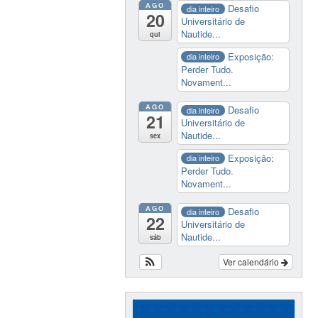
AGO
Desafio
dia inteiro
20
Universitário de
Nautide...
qui
Exposição:
dia inteiro
Perder Tudo.
Novament...
AGO
Desafio
dia inteiro
21
Universitário de
Nautide...
sex
Exposição:
dia inteiro
Perder Tudo.
Novament...
AGO
Desafio
dia inteiro
22
Universitário de
Nautide...
sáb
Ver calendário