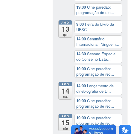
19:00
Cine paredão:
programação de rec...
AGO
9:00
Feira do Livro da
13
UFSC
qui
14:00
Seminário
Internacional ‘Ninguém...
14:30
Sessão Especial
do Conselho Esta...
19:00
Cine paredão:
programação de rec...
AGO
14:00
Lançamento da
14
cinebiografia de D...
sex
19:00
Cine paredão:
programação de rec...
AGO
19:00
Cine paredão:
15
programação de rec...
sáb