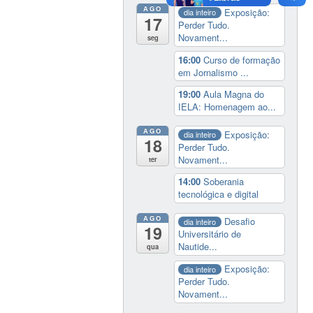
AGO
Exposição:
dia inteiro
17
Perder Tudo.
Novament...
seg
16:00
Curso de formação
em Jornalismo ...
19:00
Aula Magna do
IELA: Homenagem ao...
AGO
Exposição:
dia inteiro
18
Perder Tudo.
Novament...
ter
14:00
Soberania
tecnológica e digital
AGO
Desafio
dia inteiro
19
Universitário de
Nautide...
qua
Exposição:
dia inteiro
Perder Tudo.
Novament...