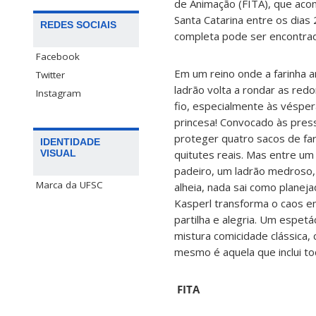
de Animação (FITA), que aco
Santa Catarina entre os dias
REDES SOCIAIS
completa pode ser encontra
Facebook
Em um reino onde a farinha 
Twitter
ladrão volta a rondar as red
Instagram
fio, especialmente às vésper
princesa! Convocado às press
proteger quatro sacos de far
IDENTIDADE
quitutes reais. Mas entre um
VISUAL
padeiro, um ladrão medroso, 
Marca da UFSC
alheia, nada sai como planej
Kasperl transforma o caos e
partilha e alegria. Um espetá
mistura comicidade clássica,
mesmo é aquela que inclui to
FITA