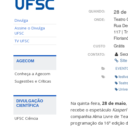
28 de
QUANDO:
Teatro 
ONDE:
Divulga
Rua Des
Assine o Divulga
117 | T
UFSC
Florianó
TV UFSC
Grátis
CUSTO
Secr
CONTATO:
Site
AGECOM
EVENT
Conheça a Agecom
festiv
Sugestões e Críticas
Teatr
Unive
DIVULGAÇÃO
Na quinta-feira,
28 de maio
,
CIENTÍFICA
recebe o espetáculo
Kasperl
companhia Alma Livre de Tea
UFSC Ciência
programação da 16ª edição do