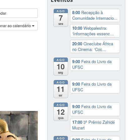
AGO
8:00
Recepção à
ndar
7
Comunidade Internacio...
sex
onar ao calendário
10:00
Webpalestra:
‘Informações essenc...
20:00
Cineclube África
no Cinema: ‘Coc...
AGO
9:00
Feira do Livro da
10
UFSC
seg
AGO
9:00
Feira do Livro da
11
UFSC
ter
AGO
9:00
Feira do Livro da
12
UFSC
qua
17:00
3º Prêmio Zahidé
Muzart
AGO
9:00
Feira do Livro da