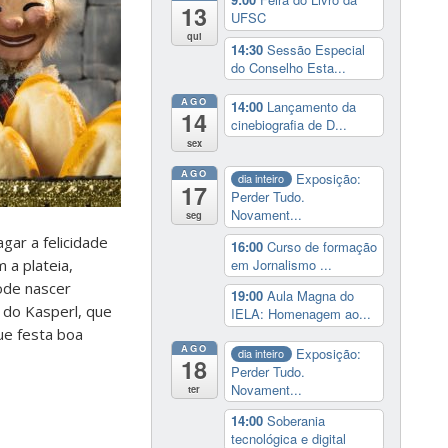
13
UFSC
qui
14:30
Sessão Especial
do Conselho Esta...
AGO
14:00
Lançamento da
14
cinebiografia de D...
sex
AGO
Exposição:
dia inteiro
17
Perder Tudo.
Novament...
seg
gar a felicidade
16:00
Curso de formação
em Jornalismo ...
 a plateia,
ode nascer
19:00
Aula Magna do
r do Kasperl, que
IELA: Homenagem ao...
ue festa boa
AGO
Exposição:
dia inteiro
18
Perder Tudo.
Novament...
ter
14:00
Soberania
tecnológica e digital