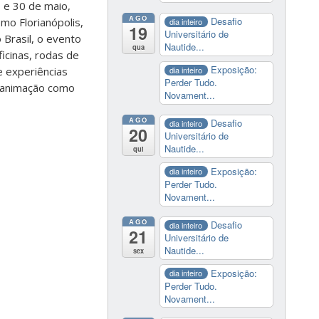
3 e 30 de maio,
AGO
Desafio
mo Florianópolis,
dia inteiro
19
Universitário de
 Brasil, o evento
Nautide...
qua
ficinas, rodas de
Exposição:
dia inteiro
 experiências
Perder Tudo.
e animação como
Novament...
AGO
Desafio
dia inteiro
20
Universitário de
Nautide...
qui
Exposição:
dia inteiro
Perder Tudo.
Novament...
AGO
Desafio
dia inteiro
21
Universitário de
Nautide...
sex
Exposição:
dia inteiro
Perder Tudo.
Novament...