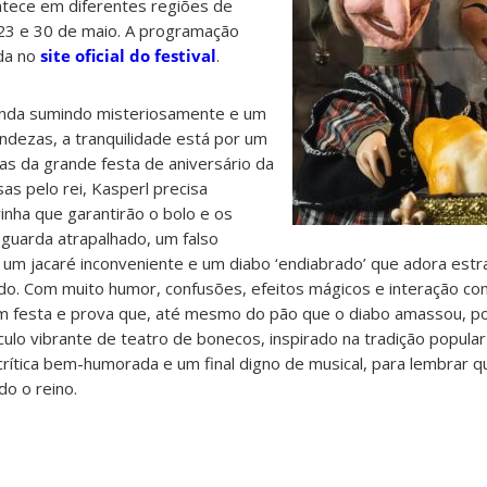
ntece em diferentes regiões de
 23 e 30 de maio. A programação
da no
site oficial do festival
.
anda sumindo misteriosamente e um
ondezas, a tranquilidade está por um
as da grande festa de aniversário da
as pelo rei, Kasperl precisa
inha que garantirão o bolo e os
 guarda atrapalhado, um falso
um jacaré inconveniente e um diabo ‘endiabrado’ que adora estra
ado. Com muito humor, confusões, efeitos mágicos e interação com
m festa e prova que, até mesmo do pão que o diabo amassou, p
culo vibrante de teatro de bonecos, inspirado na tradição popula
 crítica bem-humorada e um final digno de musical, para lembrar q
do o reino.