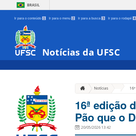
BRASIL
Ir para o conteúdo
1
Ir para o menu
2
Ir para a busca
3
Ir para o rodapé
4
Notícias da UFSC
»
Notícias
16ª
16ª edição d
Pão que o 
20/05/2026 13:42