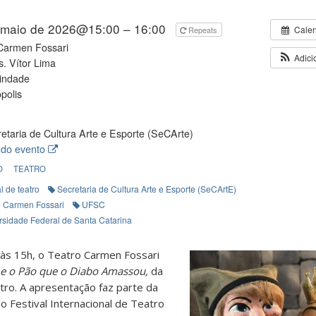
 maio de 2026@15:00 – 16:00
Cale
Repeats
Carmen Fossari
Adici
. Vítor Lima
rindade
polis
etaria de Cultura Arte e Esporte (SeCArte)
 do evento
O
TEATRO
al de teatro
Secretaria de Cultura Arte e Esporte (SeCArtE)
o Carmen Fossari
UFSC
rsidade Federal de Santa Catarina
 às 15h, o Teatro Carmen Fossari
 e o Pão que o Diabo Amassou,
da
tro. A apresentação faz parte da
 Festival Internacional de Teatro