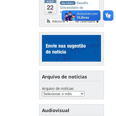
AGO
Desafio
dia inteiro
22
Universitário de
Nautide...
sáb
Adicionar
Ver calendário
Arquivo de notícias
Arquivo de notícias
Audiovisual