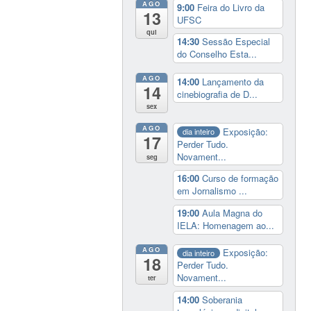
AGO
9:00
Feira do Livro da
13
UFSC
qui
14:30
Sessão Especial
do Conselho Esta...
AGO
14:00
Lançamento da
14
cinebiografia de D...
sex
AGO
Exposição:
dia inteiro
17
Perder Tudo.
Novament...
seg
16:00
Curso de formação
em Jornalismo ...
19:00
Aula Magna do
IELA: Homenagem ao...
AGO
Exposição:
dia inteiro
18
Perder Tudo.
Novament...
ter
14:00
Soberania