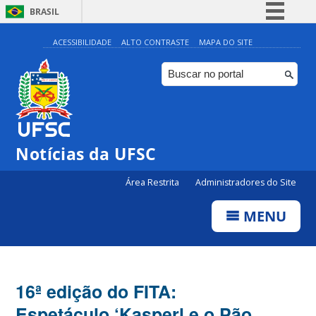
BRASIL
Simplifique!
ACESSIBILIDADE
ALTO CONTRASTE
MAPA DO SITE
Comunica BR
Participe
Acesso à informação
Legislação
Notícias da UFSC
Canais
Área Restrita
Administradores do Site
MENU
16ª edição do FITA:
Espetáculo ‘Kasperl e o Pão