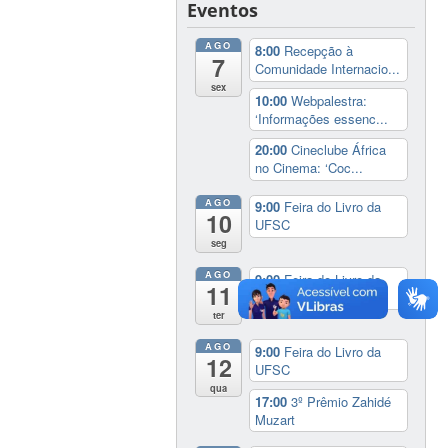
Eventos
AGO
8:00
Recepção à
7
Comunidade Internacio...
sex
10:00
Webpalestra:
‘Informações essenc...
20:00
Cineclube África
no Cinema: ‘Coc...
AGO
9:00
Feira do Livro da
10
UFSC
seg
AGO
9:00
Feira do Livro da
11
UFSC
ter
AGO
9:00
Feira do Livro da
12
UFSC
qua
17:00
3º Prêmio Zahidé
Muzart