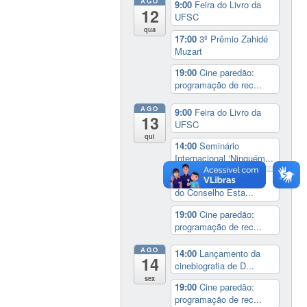
AGO
9:00
Feira do Livro da
12
UFSC
qua
17:00
3º Prêmio Zahidé
Muzart
19:00
Cine paredão:
programação de rec...
AGO
9:00
Feira do Livro da
13
UFSC
qui
14:00
Seminário
Internacional ‘Ninguém...
14:30
Sessão Especial
do Conselho Esta...
19:00
Cine paredão:
programação de rec...
AGO
14:00
Lançamento da
14
cinebiografia de D...
sex
19:00
Cine paredão:
programação de rec...