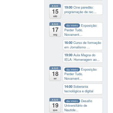
AGO
19:00
Cine paredão:
15
programação de rec...
sáb
AGO
Exposição:
dia inteiro
17
Perder Tudo.
Novament...
seg
16:00
Curso de formação
em Jornalismo ...
19:00
Aula Magna do
IELA: Homenagem ao...
AGO
Exposição:
dia inteiro
18
Perder Tudo.
Novament...
ter
14:00
Soberania
tecnológica e digital
AGO
Desafio
dia inteiro
19
Universitário de
Nautide...
qua