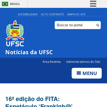
BRASIL
Simplifique!
ACESSIBILIDADE
ALTO CONTRASTE
MAPA DO SITE
Comunica BR
Participe
Acesso à informação
Legislação
Notícias da UFSC
Canais
Área Restrita
Administradores do Site
MENU
16ª edição do FITA:
Espetáculo ‘Frankinh@’