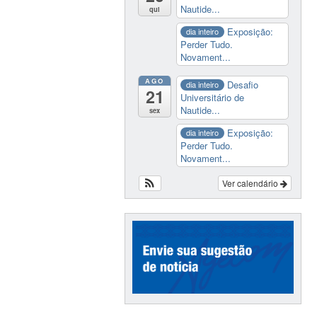
Nautide...
qui
Exposição:
dia inteiro
Perder Tudo.
Novament...
AGO
Desafio
dia inteiro
21
Universitário de
Nautide...
sex
Exposição:
dia inteiro
Perder Tudo.
Novament...
Ver calendário