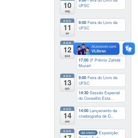
10
UFSC
seg
AGO
9:00
Feira do Livro da
11
UFSC
ter
AGO
9:00
Feira do Livro da
12
UFSC
qua
17:00
3º Prêmio Zahidé
Muzart
AGO
9:00
Feira do Livro da
13
UFSC
qui
14:30
Sessão Especial
do Conselho Esta...
AGO
14:00
Lançamento da
14
cinebiografia de D...
sex
AGO
Exposição:
dia inteiro
17