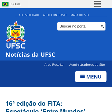
BRASIL
Simplifique!
ACESSIBILIDADE
ALTO CONTRASTE
MAPA DO SITE
Comunica BR
Participe
Acesso à informação
Legislação
Notícias da UFSC
Canais
Área Restrita
Administradores do Site
MENU
16ª edição do FITA:
Espetáculo ‘Entre Mundos’