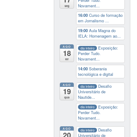
Perder Tudo.
Novament...
seg
16:00
Curso de formação
em Jornalismo ...
19:00
Aula Magna do
IELA: Homenagem ao...
AGO
Exposição:
dia inteiro
18
Perder Tudo.
Novament...
ter
14:00
Soberania
tecnológica e digital
AGO
Desafio
dia inteiro
19
Universitário de
Nautide...
qua
Exposição:
dia inteiro
Perder Tudo.
Novament...
AGO
Desafio
dia inteiro
20
Universitário de