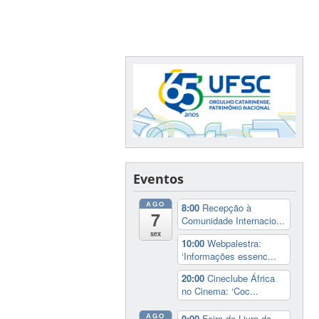
Eventos
AGO
8:00
Recepção à
7
Comunidade Internacio...
sex
10:00
Webpalestra:
‘Informações essenc...
20:00
Cineclube África
no Cinema: ‘Coc...
AGO
9:00
Feira do Livro da