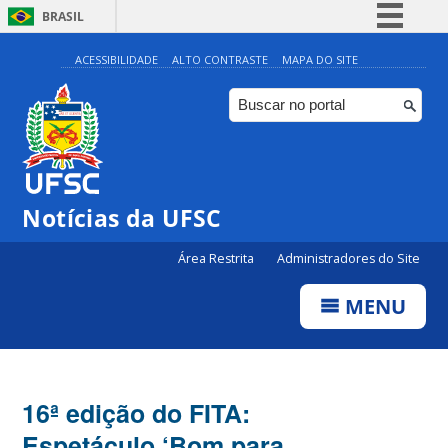
BRASIL
Simplifique!
ACESSIBILIDADE
ALTO CONTRASTE
MAPA DO SITE
Comunica BR
Participe
Acesso à informação
Legislação
Notícias da UFSC
Canais
Área Restrita
Administradores do Site
MENU
16ª edição do FITA:
Espetáculo ‘Bom para