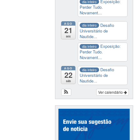
Exposição:
dia inteiro
Perder Tudo.
Novament...
AGO
Desafio
dia inteiro
21
Universitário de
Nautide...
sex
Exposição:
dia inteiro
Perder Tudo.
Novament...
AGO
Desafio
dia inteiro
22
Universitário de
Nautide...
sáb
Ver calendário