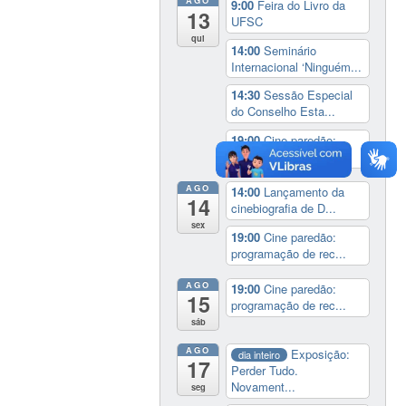
AGO
9:00
Feira do Livro da
13
UFSC
qui
14:00
Seminário
Internacional ‘Ninguém...
14:30
Sessão Especial
do Conselho Esta...
19:00
Cine paredão:
programação de rec...
AGO
14:00
Lançamento da
14
cinebiografia de D...
sex
19:00
Cine paredão:
programação de rec...
AGO
19:00
Cine paredão:
15
programação de rec...
sáb
AGO
Exposição:
dia inteiro
17
Perder Tudo.
Novament...
seg