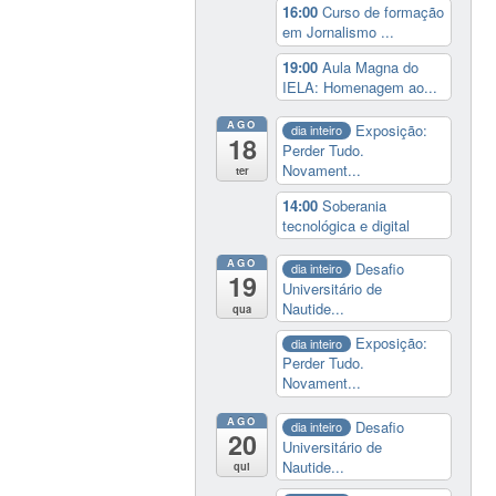
16:00
Curso de formação
em Jornalismo ...
19:00
Aula Magna do
IELA: Homenagem ao...
AGO
Exposição:
dia inteiro
18
Perder Tudo.
Novament...
ter
14:00
Soberania
tecnológica e digital
AGO
Desafio
dia inteiro
19
Universitário de
Nautide...
qua
Exposição:
dia inteiro
Perder Tudo.
Novament...
AGO
Desafio
dia inteiro
20
Universitário de
Nautide...
qui