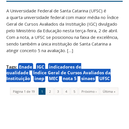
A Universidade Federal de Santa Catarina (UFSC) é
a quarta universidade federal com maior média no Índice
Geral de Cursos Avaliados da Instituição (IGC) divulgado
pelo Ministério da Educação nesta terça-feira, 2 de abril.
Com a nota, a UFSC se posicionou na faixa de excelência,
sendo também a única instituição de Santa Catarina a
atingir conceito 5 na avaliação. […]
Tags:
Enade
IGC
indicadores de
qualidade
Índice Geral de Cursos Avaliados da
Instituição
inep
MEC
nota 5
sinaes
UFSC
Página 1 de 19
1
2
3
4
5
Próximo ›
Última »