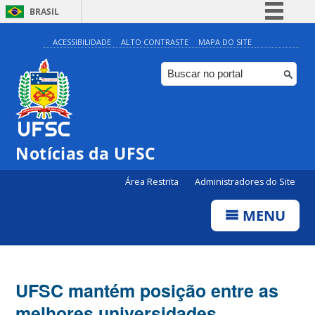
BRASIL
Simplifique!
ACESSIBILIDADE
ALTO CONTRASTE
MAPA DO SITE
Comunica BR
Participe
Acesso à informação
Legislação
Notícias da UFSC
Canais
Área Restrita
Administradores do Site
MENU
UFSC mantém posição entre as
melhores universidades