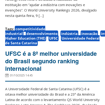
instituição em “ajudar a indústria com inovações e
invenções”. O World University Rankings 2026, divulgado
nesta quinta-feira, 9 […]
Tags:
competitividade
industrial
desenvolvimento
indústria
inovação
i
Higher Education (THE)
UFSC
Universidade Federal
de Santa Catarina
UFSC é a 8ª melhor universidade
do Brasil segundo ranking
internacional
01/10/2025 14:45
A Universidade Federal de Santa Catarina (UFSC) é a
oitava melhor universidade do Brasil e a 23ª da América
Latina de acordo com o levantamento QS World University
Rankings: Latin America & The Caribbean 2026, divulgado