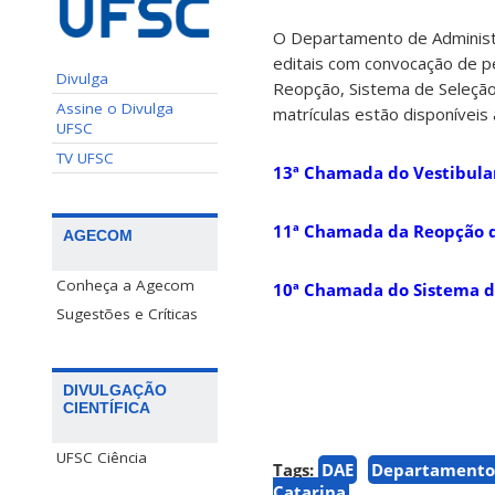
O Departamento de Administr
editais com convocação de p
Divulga
Reopção, Sistema de Seleção
Assine o Divulga
matrículas estão disponíveis 
UFSC
TV UFSC
13ª Chamada do Vestibular
11ª Chamada da Reopção d
AGECOM
Conheça a Agecom
10ª Chamada do Sistema de
Sugestões e Críticas
DIVULGAÇÃO
CIENTÍFICA
UFSC Ciência
Tags:
DAE
Departamento 
Catarina