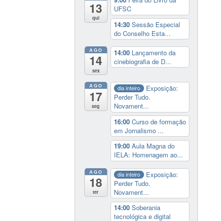
13
UFSC
qui
14:30
Sessão Especial
do Conselho Esta...
AGO
14:00
Lançamento da
14
cinebiografia de D...
sex
AGO
Exposição:
dia inteiro
17
Perder Tudo.
Novament...
seg
16:00
Curso de formação
em Jornalismo ...
19:00
Aula Magna do
IELA: Homenagem ao...
AGO
Exposição:
dia inteiro
18
Perder Tudo.
Novament...
ter
14:00
Soberania
tecnológica e digital