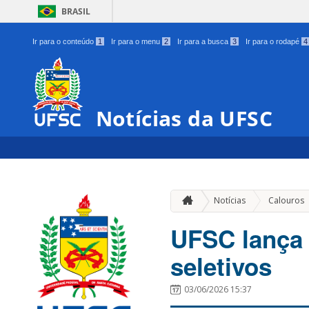
BRASIL
Ir para o conteúdo
1
Ir para o menu
2
Ir para a busca
3
Ir para o rodapé
4
Notícias da UFSC
Notícias
Calouros
UFSC lança
seletivos
03/06/2026 15:37