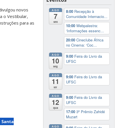
divulgou novos
AGO
8:00
Recepção à
7
 o Vestibular,
Comunidade Internacio...
sex
nstruções para as
10:00
Webpalestra:
‘Informações essenc...
20:00
Cineclube África
no Cinema: ‘Coc...
AGO
9:00
Feira do Livro da
10
UFSC
seg
AGO
9:00
Feira do Livro da
11
UFSC
ter
AGO
9:00
Feira do Livro da
12
UFSC
qua
17:00
3º Prêmio Zahidé
Muzart
 Santa
AGO
9:00
Feira do Livro da