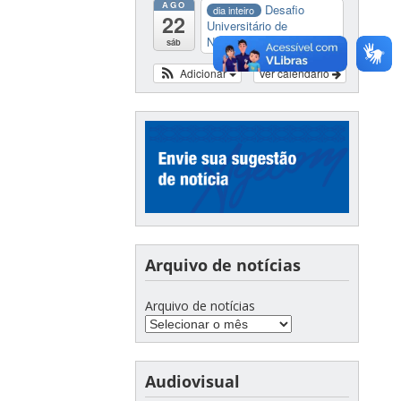
AGO
Desafio
dia inteiro
22
Universitário de
Nautide...
sáb
Adicionar
Ver calendário
Arquivo de notícias
Arquivo de notícias
Audiovisual