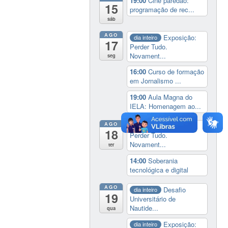
19:00
Cine paredão:
15
programação de rec...
sáb
AGO
Exposição:
dia inteiro
17
Perder Tudo.
Novament...
seg
16:00
Curso de formação
em Jornalismo ...
19:00
Aula Magna do
IELA: Homenagem ao...
AGO
Exposição:
dia inteiro
18
Perder Tudo.
Novament...
ter
14:00
Soberania
tecnológica e digital
AGO
Desafio
dia inteiro
19
Universitário de
Nautide...
qua
Exposição:
dia inteiro