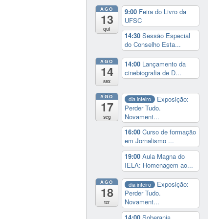
AGO
9:00
Feira do Livro da
13
UFSC
qui
14:30
Sessão Especial
do Conselho Esta...
AGO
14:00
Lançamento da
14
cinebiografia de D...
sex
AGO
Exposição:
dia inteiro
17
Perder Tudo.
Novament...
seg
16:00
Curso de formação
em Jornalismo ...
19:00
Aula Magna do
IELA: Homenagem ao...
AGO
Exposição:
dia inteiro
18
Perder Tudo.
Novament...
ter
14:00
Soberania