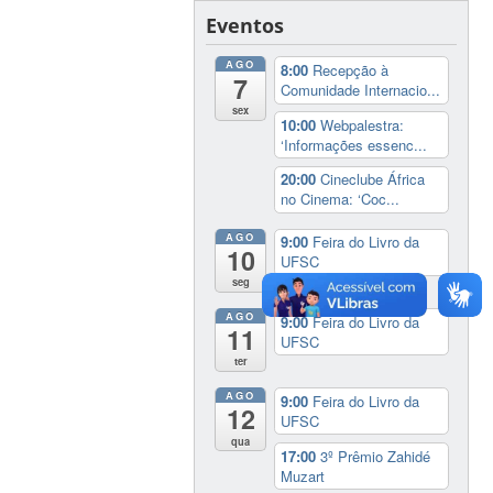
Eventos
AGO
8:00
Recepção à
7
Comunidade Internacio...
sex
10:00
Webpalestra:
‘Informações essenc...
20:00
Cineclube África
no Cinema: ‘Coc...
AGO
9:00
Feira do Livro da
10
UFSC
seg
AGO
9:00
Feira do Livro da
11
UFSC
ter
AGO
9:00
Feira do Livro da
12
UFSC
qua
17:00
3º Prêmio Zahidé
Muzart