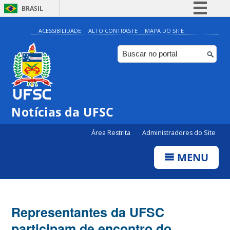
BRASIL
Simplifique!
ACESSIBILIDADE
ALTO CONTRASTE
MAPA DO SITE
Comunica BR
Participe
Acesso à informação
Legislação
Notícias da UFSC
Canais
Área Restrita
Administradores do Site
MENU
Representantes da UFSC
participam de encontro do