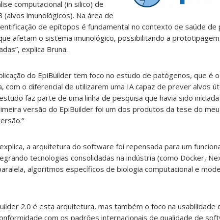
ise computacional (in silico) de
B (alvos imunológicos). Na área de
dentificação de epítopos é fundamental no contexto de saúde de 
que afetam o sistema imunológico, possibilitando a prototipage
adas”, explica Bruna.
plicação do EpiBuilder tem foco no estudo de patógenos, que é o
a, com o diferencial de utilizarem uma IA capaz de prever alvos ú
estudo faz parte de uma linha de pesquisa que havia sido iniciad
imeira versão do EpiBuilder foi um dos produtos da tese do meu
ersão.”
explica, a arquitetura do software foi repensada para um funcio
tegrando tecnologias consolidadas na indústria (como Docker, N
ralela, algoritmos específicos de biologia computacional e mod
Builder 2.0 é esta arquitetura, mas também o foco na usabilidad
 conformidade com os padrões internacionais de qualidade de sof