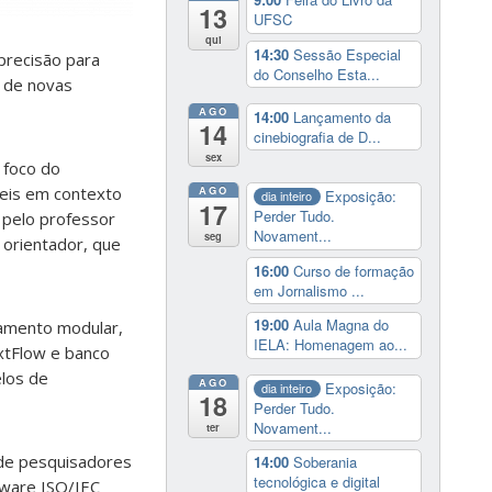
13
UFSC
qui
14:30
Sessão Especial
precisão para
do Conselho Esta...
m de novas
AGO
14:00
Lançamento da
14
cinebiografia de D...
sex
 foco do
teis em contexto
AGO
Exposição:
dia inteiro
17
Perder Tudo.
a pelo professor
Novament...
seg
 orientador, que
16:00
Curso de formação
em Jornalismo ...
19:00
Aula Magna do
namento modular,
IELA: Homenagem ao...
extFlow e banco
elos de
AGO
Exposição:
dia inteiro
18
Perder Tudo.
Novament...
ter
e de pesquisadores
14:00
Soberania
tecnológica e digital
tware ISO/IEC