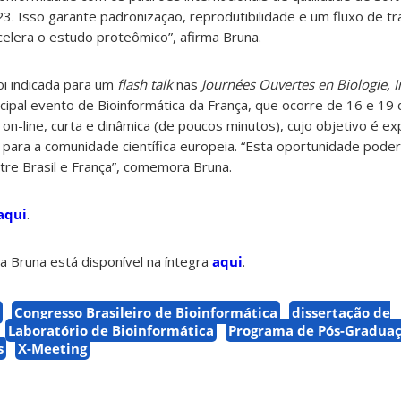
. Isso garante padronização, reprodutibilidade e um fluxo de tr
acelera o estudo proteômico”, afirma Bruna.
oi indicada para um
flash talk
nas
Journées Ouvertes en Biologie, 
incipal evento de Bioinformática da França, que ocorre de 16 e 19
n-line, curta e dinâmica (de poucos minutos), cujo objetivo é e
para a comunidade científica europeia. “Esta oportunidade poder
tre Brasil e França”, comemora Bruna.
aqui
.
a Bruna está disponível na íntegra
aqui
.
Congresso Brasileiro de Bioinformática
dissertação de
Laboratório de Bioinformática
Programa de Pós-Gradua
s
X-Meeting