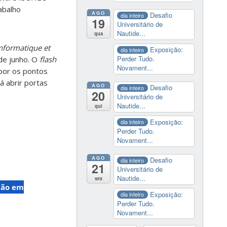
abalho
AGO
Desafio
dia inteiro
19
Universitário de
Nautide...
qua
Informatique et
Exposição:
dia inteiro
Perder Tudo.
 de junho. O
flash
Novament...
xpor os pontos
á abrir portas
AGO
Desafio
dia inteiro
20
Universitário de
Nautide...
qui
Exposição:
dia inteiro
Perder Tudo.
Novament...
AGO
Desafio
dia inteiro
21
Universitário de
Nautide...
sex
ção em
Exposição:
dia inteiro
Perder Tudo.
Novament...