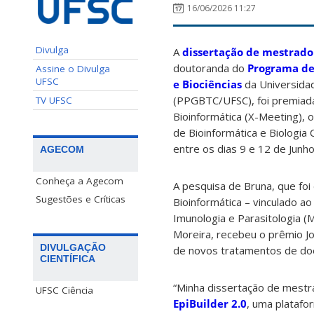
16/06/2026 11:27
Divulga
A
dissertação de mestrado
doutoranda do
Programa de
Assine o Divulga
UFSC
e Biociências
da Universidad
(PPGBTC/UFSC), foi premiada
TV UFSC
Bioinformática (X-Meeting), o
de Bioinformática e Biologia
entre os dias 9 e 12 de Junh
AGECOM
Conheça a Agecom
A pesquisa de Bruna, que foi
Sugestões e Críticas
Bioinformática – vinculado a
Imunologia e Parasitologia 
Moreira, recebeu o prêmio J
DIVULGAÇÃO
de novos tratamentos de doe
CIENTÍFICA
“Minha dissertação de mestr
UFSC Ciência
EpiBuilder 2.0
, uma platafo