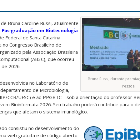
de Bruna Caroline Russi, atualmente
 Pós-graduação em Biotecnologia
e Federal de Santa Catarina
 no Congresso Brasileiro de
rganizado pela Associação Brasileira
 Computacional (AB3C), que ocorreu
o de 2026.
Bruna Russi, durante premiaç
 desenvolvida no Laboratório de
Pessoal.
o departamento de Microbiologia,
(MIP/CCB/UFSC) e ao PPGBTC – sob a orientação do professor R
ovem Bioinformata 2026. Seu trabalho poderá contribuir para o 
nças que afetam o sistema imunológico.
ado consistiu no desenvolvimento do
rma web gratuita e de código aberto