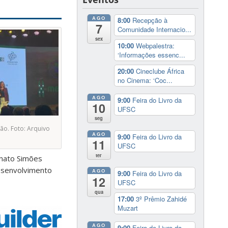
AGO
8:00
Recepção à
7
Comunidade Internacio...
sex
10:00
Webpalestra:
‘Informações essenc...
20:00
Cineclube África
no Cinema: ‘Coc...
AGO
9:00
Feira do Livro da
10
UFSC
seg
ão. Foto: Arquivo
AGO
9:00
Feira do Livro da
11
UFSC
ter
enato Simões
desenvolvimento
AGO
9:00
Feira do Livro da
12
UFSC
qua
17:00
3º Prêmio Zahidé
Muzart
AGO
9:00
Feira do Livro da