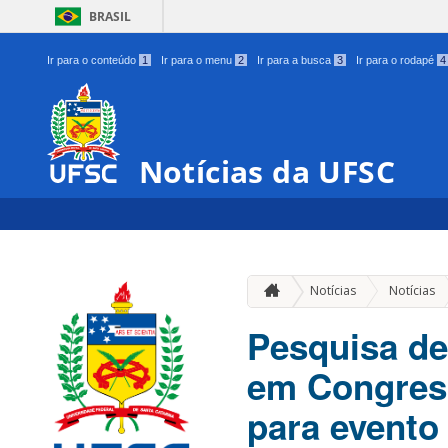
BRASIL
Ir para o conteúdo
1
Ir para o menu
2
Ir para a busca
3
Ir para o rodapé
4
Notícias da UFSC
Notícias
Notícias
Pesquisa d
em Congress
para evento