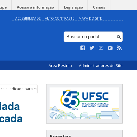
cipe
Acesso à informação
Legislação
Canais
ACESSIBILIDADE
ALTO CONTRASTE
MAPA DO SITE
Área Restrita
Administradores do Site
a e indicada para evento internacional na França
iada
icada
Eventos