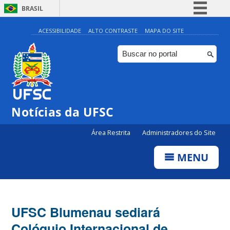
BRASIL
Simplifique!
ACESSIBILIDADE
ALTO CONTRASTE
MAPA DO SITE
Comunica BR
Participe
Acesso à informação
Legislação
Notícias da UFSC
Canais
Área Restrita
Administradores do Site
MENU
UFSC Blumenau sediará
Colóquio Internacional de