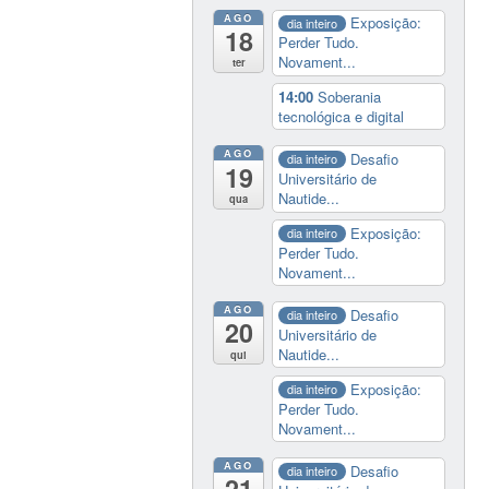
AGO
Exposição:
dia inteiro
18
Perder Tudo.
Novament...
ter
14:00
Soberania
tecnológica e digital
AGO
Desafio
dia inteiro
19
Universitário de
Nautide...
qua
Exposição:
dia inteiro
Perder Tudo.
Novament...
AGO
Desafio
dia inteiro
20
Universitário de
Nautide...
qui
Exposição:
dia inteiro
Perder Tudo.
Novament...
AGO
Desafio
dia inteiro
21