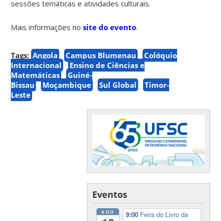
sessões temáticas e atividades culturais.
Mais informações no
site do evento
.
Tags:
Angola
Campus Blumenau
Colóquio
Internacional
Ensino de Ciências e
Matemáticas
Guiné-
Bissau
Moçambique
Sul Global
Timor-
Leste
Eventos
AGO
9:00
Feira do Livro da