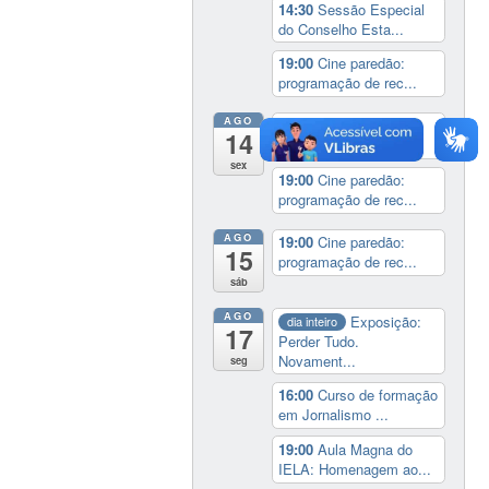
14:30
Sessão Especial
do Conselho Esta...
19:00
Cine paredão:
programação de rec...
AGO
14:00
Lançamento da
14
cinebiografia de D...
sex
19:00
Cine paredão:
programação de rec...
AGO
19:00
Cine paredão:
15
programação de rec...
sáb
AGO
Exposição:
dia inteiro
17
Perder Tudo.
Novament...
seg
16:00
Curso de formação
em Jornalismo ...
19:00
Aula Magna do
IELA: Homenagem ao...