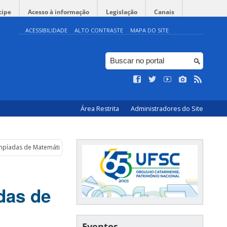
cipe
Acesso à informação
Legislação
Canais
ACESSIBILIDADE
ALTO CONTRASTE
MAPA DO SITE
Área Restrita
Administradores do Site
impíadas de Matemática
das de
Eventos