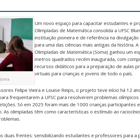
Um novo espaço para capacitar estudantes e pr
Olimpíadas de Matemática consolida a UFSC Bl
instituição pioneira e de referência na divulgaçã
para uma das ciências mais antigas da história. A
Olimpíadas de Matemática (Soma) ganhou um es
metros quadrados recém inaugurada, com comp
recursos didáticos para a preparação de aulas pr
virtuais para crianças e jovens de todo o país.
 Soma
res Felipe Vieira e Louise Reips, o projeto teve início há 12 an
 para frequentarem a UFSC para resolverem problemas olímpico
etições. Só em 2025 foram mais de 1000 crianças participantes 
 As olimpíadas têm como características o estímulo ao raciocínio 
problemas.
s duas frentes: sensibilizando estudantes e professores para a p