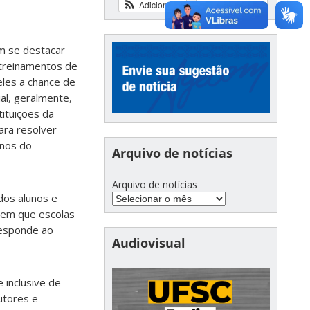
Adicionar
Ver calendário
em se destacar
 treinamentos de
eles a chance de
al, geralmente,
tituições da
ara resolver
anos do
Arquivo de notícias
Arquivo de notícias
dos alunos e
, em que escolas
responde ao
Audiovisual
 inclusive de
utores e