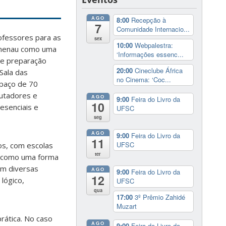
AGO
8:00
Recepção à
7
Comunidade Internacio...
ofessores para as
sex
10:00
Webpalestra:
umenau como uma
‘Informações essenc...
o e preparação
20:00
Cineclube África
 Sala das
no Cinema: ‘Coc...
paço de 70
utadores e
AGO
9:00
Feira do Livro da
10
esenciais e
UFSC
seg
AGO
9:00
Feira do Livro da
11
UFSC
os, com escolas
ter
s como uma forma
em diversas
AGO
9:00
Feira do Livro da
12
lógico,
UFSC
qua
17:00
3º Prêmio Zahidé
Muzart
rática. No caso
AGO
9:00
Feira do Livro da