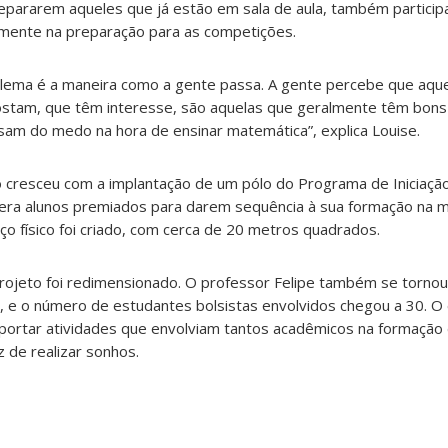
epararem aqueles que já estão em sala de aula, também particip
tamente na preparação para as competições.
oblema é a maneira como a gente passa. A gente percebe que aque
ostam, que têm interesse, são aquelas que geralmente têm bons
sam do medo na hora de ensinar matemática”, explica Louise.
cresceu com a implantação de um pólo do Programa de Iniciação C
ra alunos premiados para darem sequência à sua formação na m
ço físico foi criado, com cerca de 20 metros quadrados.
rojeto foi redimensionado. O professor Felipe também se torno
ica, e o número de estudantes bolsistas envolvidos chegou a 30. O
portar atividades que envolviam tantos acadêmicos na formação 
 de realizar sonhos.