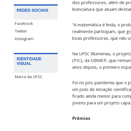
dos professores, além de pr
licenciatura que atuam dire
REDES SOCIAIS
Facebook
“A matemática é linda, o pr
Twitter
realmente participam, que g
boas professoras, que não u
Instagram
Na UFSC Blumenau, o projeto 
IDENTIDADE
(PIC), da OBMEP, que remune
VISUAL
anos depois, o primeiro espa
Marca da UFSC
Foi no pós-pandemia que o p
um polo de iniciação científ
ficado ainda menor para com
jovens para um projeto capaz
Prêmios