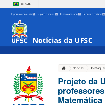
BRASIL
Ir para o conteúdo
1
Ir para o menu
2
Ir para a busca
3
Ir para o rodapé
4
Notícias da UFSC
Notícias
Destaque
Projeto da 
professores
Matemática