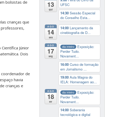
am bolsistas de
13
UFSC
qui
14:30
Sessão Especial
do Conselho Esta...
las crianças que
AGO
14:00
Lançamento da
 professores,
14
cinebiografia de D...
sex
AGO
Exposição:
dia inteiro
ientífica Júnior
17
Perder Tudo.
atemática. Dois
Novament...
seg
16:00
Curso de formação
em Jornalismo ...
u coordenador de
19:00
Aula Magna do
 espaço havia
IELA: Homenagem ao...
de crianças e
AGO
Exposição:
dia inteiro
18
Perder Tudo.
Novament...
ter
14:00
Soberania
tecnológica e digital