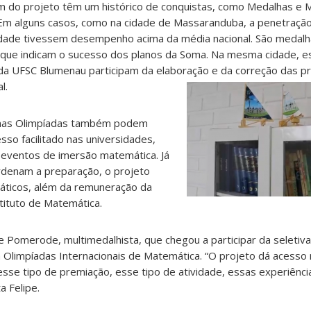
m do projeto têm um histórico de conquistas, como Medalhas e
m alguns casos, como na cidade de Massaranduba, a penetração
cidade tivessem desempenho acima da média nacional. São medalh
que indicam o sucesso dos planos da Soma. Na mesma cidade, e
a UFSC Blumenau participam da elaboração e da correção das p
l.
 nas Olimpíadas também podem
sso facilitado nas universidades,
 eventos de imersão matemática. Já
rdenam a preparação, o projeto
idáticos, além da remuneração da
tituto de Matemática.
e Pomerode, multimedalhista, que chegou a participar da seletiv
 Olimpíadas Internacionais de Matemática. “O projeto dá acesso 
se tipo de premiação, esse tipo de atividade, essas experiênc
a Felipe.