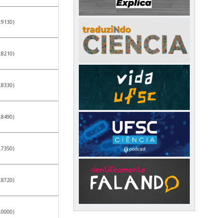
.9130)
.8210)
.8330)
.8490)
.7350)
.8720)
.0000)