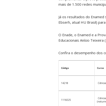
mais de 1.500 redes municipai
Já os resultados do Enamed s
Ebserh, atual HU Brasil) par
O Enade, o Enamed e a Prova
Educacionais Anísio Teixeira 
Confira o desempenho dos c
Código
Curso
14218
Ciências
Ciências
1116025
(noturn