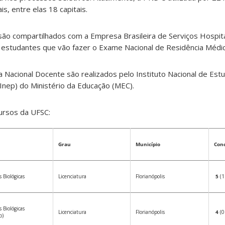
s, entre elas 18 capitais.
ão compartilhados com a Empresa Brasileira de Serviços Hospita
a estudantes que vão fazer o Exame Nacional de Residência Médic
 Nacional Docente são realizados pelo Instituto Nacional de Est
(Inep) do Ministério da Educação (MEC).
ursos da UFSC:
Grau
Município
Con
 Biológicas
Licenciatura
Florianópolis
5
(1
 Biológicas
Licenciatura
Florianópolis
4
(0
o)