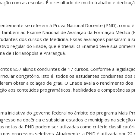
mação com as escolas. É o resultado de muito trabalho e dedicaç
ecentemente se referem à Prova Nacional Docente (PND), como 
, e também ao Exame Nacional de Avaliação da Formação Médica 
tudantes dos cursos de Medicina. Essas avaliações passaram a se
iativo regular do Enade, que é trienal. O Enamed teve sua primei
na de Florianópolis e Araranguá.
critos 857 alunos concluintes de 17 cursos. Conforme a legislaçã
icular obrigatório, isto é, todos os estudantes concluintes do
derem obter a colação de grau. O Enade avalia o rendimento dos 
ção aos conteúdos programáticos, habilidades e competências p
uma iniciativa do governo federal no âmbito do programa Mais Pr
 ingresso na docência e subsidiar estados e municípios na seleção 
s notas da PND podem ser utilizadas como critério classificatório
 nos processos seletivos. Atualmente, a PND é utilizada por 22 