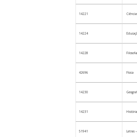
14221
Ciências
14224
Educaçã
14228
Filosofi
42696
Física
14230
Geograf
14231
Históri
51941
Letras –