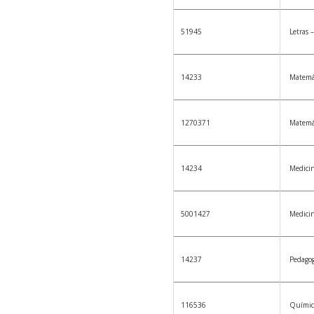
51945
Letras 
14233
Matemá
1270371
Matemá
14234
Medici
5001427
Medici
14237
Pedagog
116536
Químic