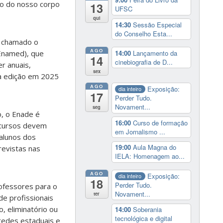
ão do nosso corpo
13
UFSC
qui
14:30
Sessão Especial
do Conselho Esta...
é chamado o
AGO
14:00
Lançamento da
(Enamed), que
14
cinebiografia de D...
r anuais,
sex
ra edição em 2025
AGO
Exposição:
dia inteiro
17
Perder Tudo.
Novament...
seg
o, o Enade é
16:00
Curso de formação
s cursos devem
em Jornalismo ...
alunos dos
19:00
Aula Magna do
revistas nas
IELA: Homenagem ao...
AGO
Exposição:
dia inteiro
18
Perder Tudo.
ofessores para o
Novament...
ter
de profissionais
, eliminatório ou
14:00
Soberania
tecnológica e digital
redes estaduais e