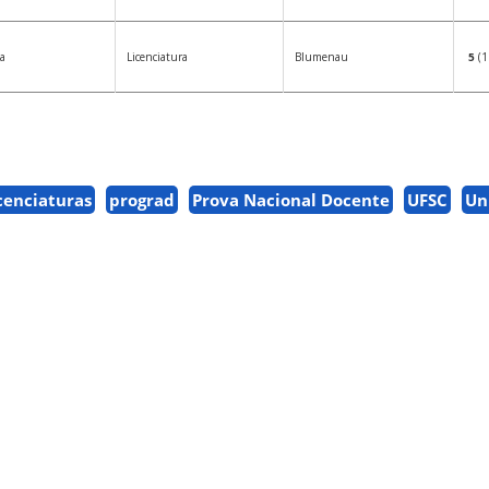
a
Licenciatura
Blumenau
5
(1
cenciaturas
prograd
Prova Nacional Docente
UFSC
Un