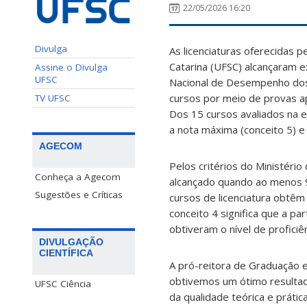
22/05/2026 16:20
Divulga
As licenciaturas oferecidas 
Catarina (UFSC) alcançaram 
Assine o Divulga
UFSC
Nacional de Desempenho dos 
cursos por meio de provas ap
TV UFSC
Dos 15 cursos avaliados na 
a nota máxima (conceito 5) e
AGECOM
Pelos critérios do Ministério
Conheça a Agecom
alcançado quando ao menos 
Sugestões e Críticas
cursos de licenciatura obtêm 
conceito 4 significa que a p
obtiveram o nível de proficiên
DIVULGAÇÃO
CIENTÍFICA
A pró-reitora de Graduação 
obtivemos um ótimo resultado
UFSC Ciência
da qualidade teórica e práti