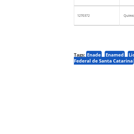
1270372
Químic
Tags:
Enade
Enamed
Li
Federal de Santa Catarina