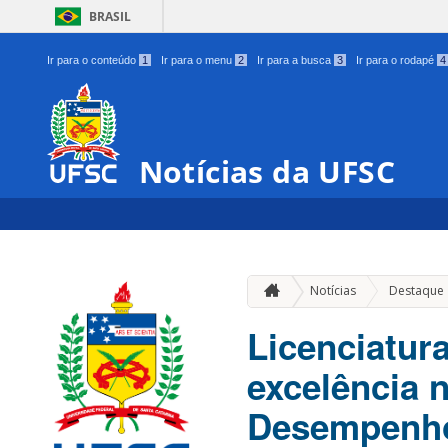
BRASIL
Ir para o conteúdo
1
Ir para o menu
2
Ir para a busca
3
Ir para o rodapé
4
Notícias da UFSC
Notícias
Destaque
Licenciatur
excelência 
Desempenho