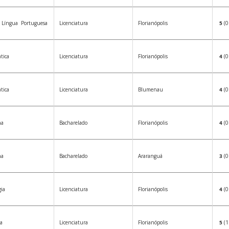
– Língua Portuguesa
Licenciatura
Florianópolis
5
(0
tica
Licenciatura
Florianópolis
4
(0
tica
Licenciatura
Blumenau
4
(0
na
Bacharelado
Florianópolis
4
(0
na
Bacharelado
Araranguá
3
(0
ia
Licenciatura
Florianópolis
4
(0
a
Licenciatura
Florianópolis
5
(1