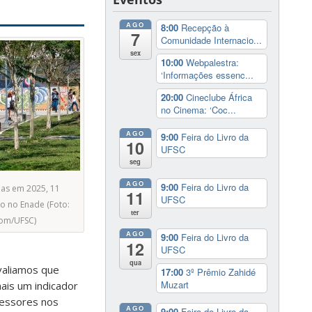
AGO
8:00
Recepção à
7
Comunidade Internacio...
sex
10:00
Webpalestra:
‘Informações essenc...
20:00
Cineclube África
no Cinema: ‘Coc...
AGO
9:00
Feira do Livro da
10
UFSC
seg
AGO
9:00
Feira do Livro da
das em 2025, 11
11
UFSC
o no Enade (Foto:
ter
com/UFSC)
AGO
9:00
Feira do Livro da
12
UFSC
qua
valiamos que
17:00
3º Prêmio Zahidé
Muzart
ais um indicador
ofessores nos
AGO
9:00
Feira do Livro da