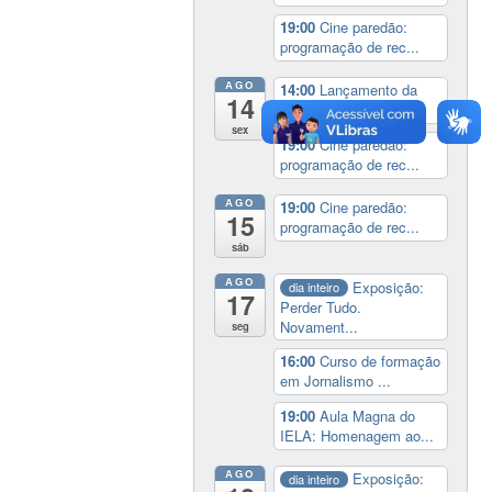
19:00
Cine paredão:
programação de rec...
AGO
14:00
Lançamento da
14
cinebiografia de D...
sex
19:00
Cine paredão:
programação de rec...
AGO
19:00
Cine paredão:
15
programação de rec...
sáb
AGO
Exposição:
dia inteiro
17
Perder Tudo.
Novament...
seg
16:00
Curso de formação
em Jornalismo ...
19:00
Aula Magna do
IELA: Homenagem ao...
AGO
Exposição:
dia inteiro