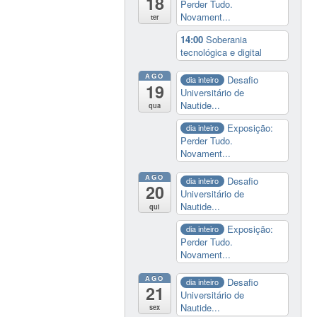
18
Perder Tudo.
Novament...
ter
14:00
Soberania
tecnológica e digital
AGO
Desafio
dia inteiro
19
Universitário de
Nautide...
qua
Exposição:
dia inteiro
Perder Tudo.
Novament...
AGO
Desafio
dia inteiro
20
Universitário de
Nautide...
qui
Exposição:
dia inteiro
Perder Tudo.
Novament...
AGO
Desafio
dia inteiro
21
Universitário de
Nautide...
sex