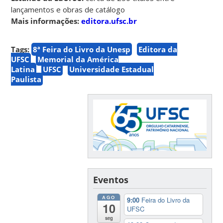
lançamentos e obras de catálogo
Mais informações:
editora.ufsc.br
Tags:
8ª Feira do Livro da Unesp
Editora da
UFSC
Memorial da América
Latina
UFSC
Universidade Estadual
Paulista
Eventos
AGO
9:00
Feira do Livro da
10
UFSC
seg