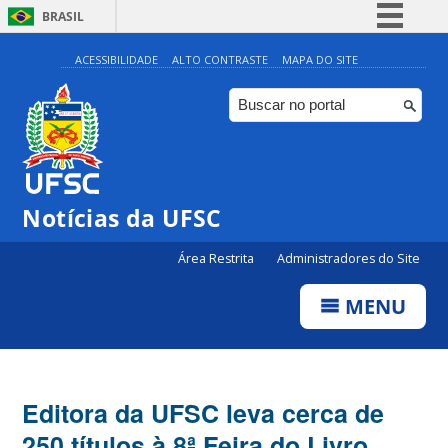
BRASIL
Simplifique!
ACESSIBILIDADE
ALTO CONTRASTE
MAPA DO SITE
Comunica BR
Participe
Acesso à informação
Legislação
Notícias da UFSC
Canais
Área Restrita
Administradores do Site
MENU
Editora da UFSC leva cerca de
250 títulos à 8ª Feira do Livro