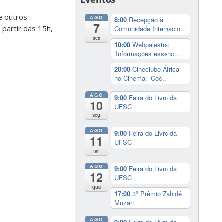
 e outros
AGO
8:00
Recepção à
7
 partir das 15h,
Comunidade Internacio...
sex
10:00
Webpalestra:
‘Informações essenc...
20:00
Cineclube África
no Cinema: ‘Coc...
AGO
9:00
Feira do Livro da
10
UFSC
seg
AGO
9:00
Feira do Livro da
11
UFSC
ter
AGO
9:00
Feira do Livro da
12
UFSC
qua
17:00
3º Prêmio Zahidé
Muzart
AGO
9:00
Feira do Livro da