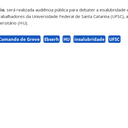
io
, será realizada audiência pública para debater a insalubridade
rabalhadores da Universidade Federal de Santa Catarina (UFSC), a
ersitário (HU).
Comando de Greve
Ebserh
HU
insalubridade
UFSC