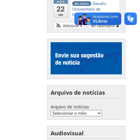
AGO
Desafio
dia inteiro
22
Universitário de
Nautide...
sáb
Adicionar
Ver calendário
Arquivo de notícias
Arquivo de notícias
Audiovisual