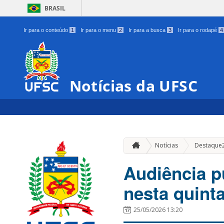
BRASIL
Ir para o conteúdo
1
Ir para o menu
2
Ir para a busca
3
Ir para o rodapé
4
Notícias da UFSC
Notícias
Destaque
Audiência p
nesta quinta
25/05/2026 13:20