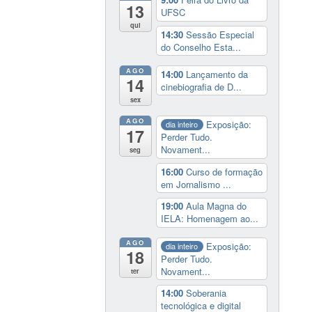
13
UFSC
qui
14:30
Sessão Especial
do Conselho Esta...
AGO
14:00
Lançamento da
14
cinebiografia de D...
sex
AGO
Exposição:
dia inteiro
17
Perder Tudo.
Novament...
seg
16:00
Curso de formação
em Jornalismo ...
19:00
Aula Magna do
IELA: Homenagem ao...
AGO
Exposição:
dia inteiro
18
Perder Tudo.
Novament...
ter
14:00
Soberania
tecnológica e digital