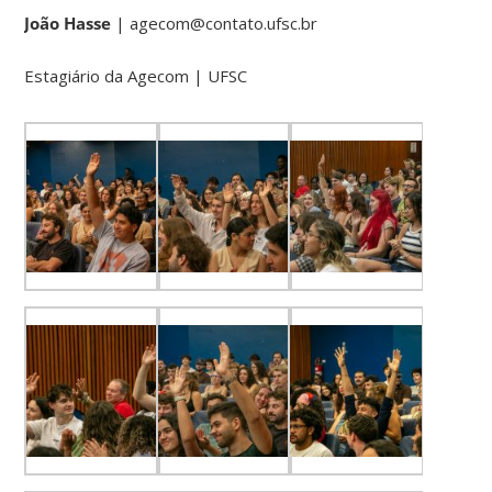
João Hasse
| agecom@contato.ufsc.br
Estagiário da Agecom | UFSC