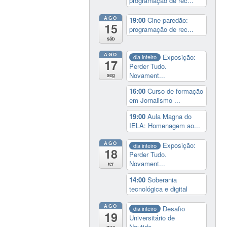
programação de rec...
AGO
19:00
Cine paredão:
15
programação de rec...
sáb
AGO
Exposição:
dia inteiro
17
Perder Tudo.
Novament...
seg
16:00
Curso de formação
em Jornalismo ...
19:00
Aula Magna do
IELA: Homenagem ao...
AGO
Exposição:
dia inteiro
18
Perder Tudo.
Novament...
ter
14:00
Soberania
tecnológica e digital
AGO
Desafio
dia inteiro
19
Universitário de
Nautide...
qua