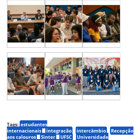
Tags:
estudantes
internacionais
integração
intercâmbio
Recepção
aos calouros
Sinter
UFSC
Universidade