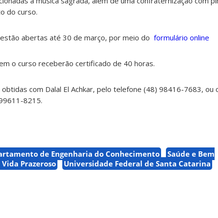
acionadas à música sagrada, além de uma confraternização com pi
o do curso.
e estão abertas até 30 de março, por meio do
formulário online
rem o curso receberão certificado de 40 horas.
obtidas com Dalal El Achkar, pelo telefone (48) 98416-7683, ou
) 99611-8215.
artamento de Engenharia do Conhecimento
Saúde e Bem
 Vida Prazeroso
Universidade Federal de Santa Catarina