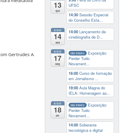
ntura meditativa
13
UFSC
qui
14:30
Sessão Especial
do Conselho Esta...
AGO
14:00
Lançamento da
14
cinebiografia de D...
sex
AGO
Exposição:
dia inteiro
 com Gertrudes A.
17
Perder Tudo.
Novament...
seg
16:00
Curso de formação
em Jornalismo ...
19:00
Aula Magna do
IELA: Homenagem ao...
AGO
Exposição:
dia inteiro
18
Perder Tudo.
Novament...
ter
14:00
Soberania
tecnológica e digital