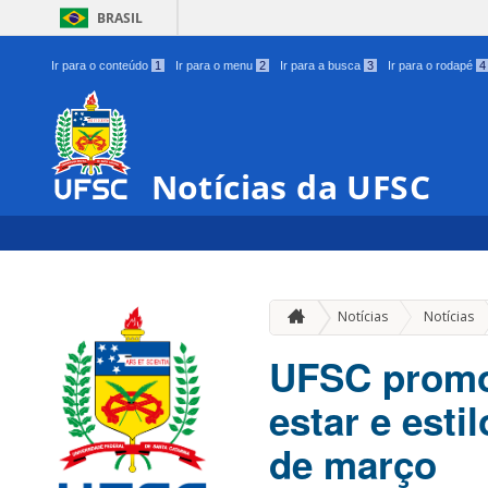
BRASIL
Ir para o conteúdo
1
Ir para o menu
2
Ir para a busca
3
Ir para o rodapé
4
Notícias da UFSC
Notícias
Notícias
UFSC promov
estar e esti
de março