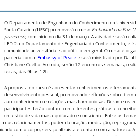
O Departamento de Engenharia do Conhecimento da Universid
Santa Catarina (UFSC) promoverá o curso
Embaixada da Paz: Um
prazeroso,
com início no dia 31 de março. A atividade será real
LED 2, no Departamento de Engenharia do Conhecimento, e é 
comunidade universitária e ao público em geral.
O curso é org
parceria com a
Embassy of Peace
e será ministrado por Dalal 
Christiane Coelho. Ao todo, serão 12 encontros semanais, real
feiras, das 9h às 12h.
A proposta do curso é apresentar conhecimentos e ferrament
desenvolvimento pessoal, promovendo reflexões sobre bem-e
autoconhecimento e relações mais harmoniosas. Durante os en
participantes terão contato com diferentes práticas e conceit
um estilo de vida mais equilibrado e consciente. Entre os tem
onia nos relacionamentos, poder da oração, meditação, reprogra
cuidado com o corpo, serviço altruísta e contato com a natureza.