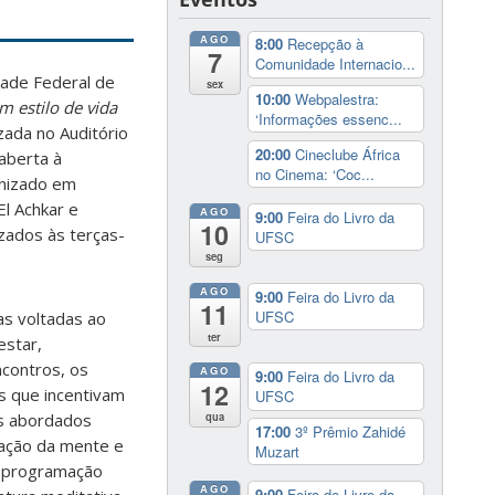
AGO
8:00
Recepção à
7
Comunidade Internacio...
ade Federal de
sex
10:00
Webpalestra:
 estilo de vida
‘Informações essenc...
izada no Auditório
20:00
Cineclube África
aberta à
no Cinema: ‘Coc...
anizado em
El Achkar e
AGO
9:00
Feira do Livro da
10
izados às terças-
UFSC
seg
AGO
9:00
Feira do Livro da
11
UFSC
as voltadas ao
ter
star,
contros, os
AGO
9:00
Feira do Livro da
12
os que incentivam
UFSC
qua
as abordados
17:00
3º Prêmio Zahidé
mação da mente e
Muzart
 A programação
AGO
9:00
Feira do Livro da