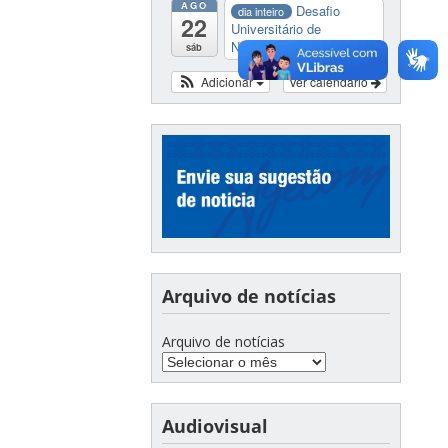
AGO
Desafio
dia inteiro
22
Universitário de
Nautide...
sáb
Adicionar
Ver calendário
Arquivo de notícias
Arquivo de notícias
Audiovisual