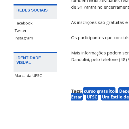
também inclui atividades rel
de Sri Yantra no encerrament
REDES SOCIAIS
As inscrições são gratuitas 
Facebook
Twitter
Os participantes que concluí
Instagram
Mais informações podem ser 
IDENTIDADE
Dandolini, pelo telefone (48
VISUAL
Marca da UFSC
Tags:
curso gratuito
Dep
Estar
UFSC
Um Estilo de