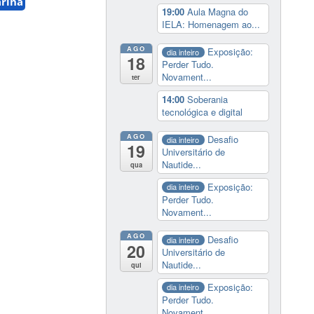
arina
19:00
Aula Magna do
IELA: Homenagem ao...
AGO
Exposição:
dia inteiro
18
Perder Tudo.
Novament...
ter
14:00
Soberania
tecnológica e digital
AGO
Desafio
dia inteiro
19
Universitário de
Nautide...
qua
Exposição:
dia inteiro
Perder Tudo.
Novament...
AGO
Desafio
dia inteiro
20
Universitário de
Nautide...
qui
Exposição:
dia inteiro
Perder Tudo.
Novament...