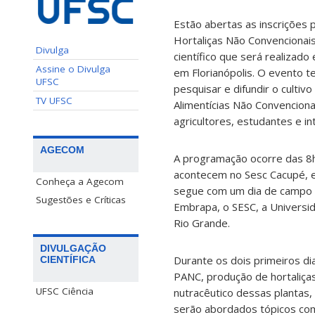
Estão abertas as inscrições 
Hortaliças Não Convencionai
Divulga
científico que será realizado
Assine o Divulga
em Florianópolis. O evento 
UFSC
pesquisar e difundir o culti
TV UFSC
Alimentícias Não Convenciona
agricultores, estudantes e i
AGECOM
A programação ocorre das 8h 
acontecem no Sesc Cacupé, em
Conheça a Agecom
segue com um dia de campo no
Sugestões e Críticas
Embrapa, o SESC, a Universi
Rio Grande.
DIVULGAÇÃO
Durante os dois primeiros d
CIENTÍFICA
PANC, produção de hortaliças 
UFSC Ciência
nutracêutico dessas plantas,
serão abordados tópicos como