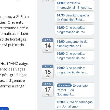
14:00
Seminário
Internacional ‘Ninguém...
14:30
Sessão Especial
campo, a 2ª Feira
do Conselho Esta...
cias. O evento
19:00
Cine paredão:
er resumos até o
programação de rec...
temáticas incluem
o de hortaliças
AGO
14:00
Lançamento da
14
será publicado
cinebiografia de D...
sex
19:00
Cine paredão:
programação de rec...
o HortPANC exige
AGO
19:00
Cine paredão:
mento das vagas.
15
programação de rec...
de pós-graduação
sáb
as, indígenas e
AGO
Exposição:
dia inteiro
nforme a carga
17
Perder Tudo.
Novament...
seg
16:00
Curso de formação
em Jornalismo ...