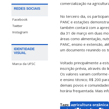
comercialização na agricultura
REDES SOCIAIS
No terceiro dia, os participa
Facebook
PANC e estações demonstrativ
Twitter
também contará com a apres
Instagram
dia 31 de março em duas moda
áreas como alimentação, nut
PANC, ensino e extensão, alé
IDENTIDADE
um documento reunindo os t
VISUAL
Voltado principalmente a es
Marca da UFSC
inscrição prévia, através do l
Os valores variam conforme 
e ensino técnico; R$ 200 par
demais povos e comunidades 
horária frequentada. Mais in
Tags:
agricultura orgânica