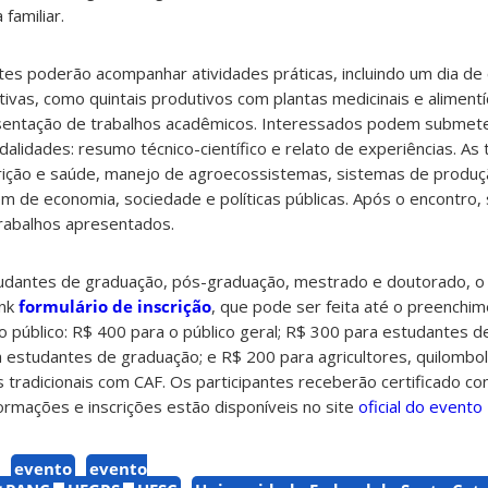
 familiar.
ntes poderão acompanhar atividades práticas, incluindo um dia de 
as, como quintais produtivos com plantas medicinais e alimentí
entação de trabalhos acadêmicos. Interessados podem submet
lidades: resumo técnico-científico e relato de experiências. As 
rição e saúde, manejo de agroecossistemas, sistemas de produçã
m de economia, sociedade e políticas públicas. Após o encontro, 
rabalhos apresentados.
tudantes de graduação, pós-graduação, mestrado e doutorado, 
ink
formulário de inscrição
, que pode ser feita até o preenchi
o público: R$ 400 para o público geral; R$ 300 para estudantes 
a estudantes de graduação; e R$ 200 para agricultores, quilombol
tradicionais com CAF. Os participantes receberão certificado co
formações e inscrições estão disponíveis no site
oficial do evento
evento
evento