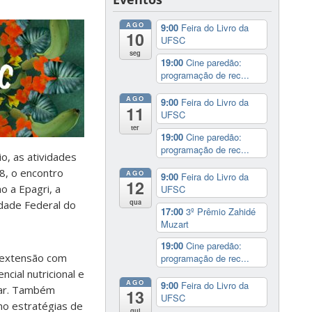
AGO
9:00
Feira do Livro da
10
UFSC
seg
19:00
Cine paredão:
programação de rec...
AGO
9:00
Feira do Livro da
11
UFSC
ter
19:00
Cine paredão:
programação de rec...
o, as atividades
8, o encontro
AGO
9:00
Feira do Livro da
12
o a Epagri, a
UFSC
qua
idade Federal do
17:00
3º Prêmio Zahidé
Muzart
19:00
Cine paredão:
e extensão com
programação de rec...
cial nutricional e
AGO
9:00
Feira do Livro da
ntar. Também
13
UFSC
mo estratégias de
qui