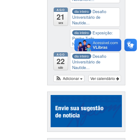
AGO
Desafio
dia inteiro
21
Universitário de
Nautide...
sex
Exposição:
dia inteiro
Perder Tudo.
Novament...
AGO
Desafio
dia inteiro
22
Universitário de
Nautide...
sáb
Adicionar
Ver calendário