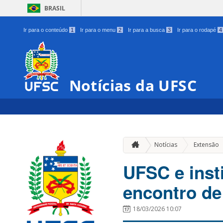
BRASIL
Ir para o conteúdo
1
Ir para o menu
2
Ir para a busca
3
Ir para o rodapé
4
Notícias da UFSC
Notícias
Extensão
UFSC e inst
encontro de
18/03/2026 10:07