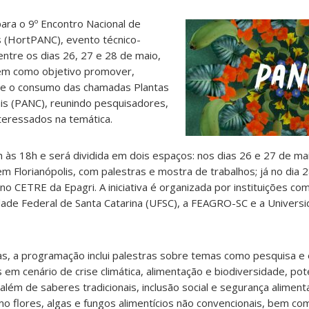
para o 9º Encontro Nacional de
s (HortPANC), evento técnico-
 entre os dias 26, 27 e 28 de maio,
tem como objetivo promover,
vo e o consumo das chamadas Plantas
is (PANC), reunindo pesquisadores,
nteressados na temática.
às 18h e será dividida em dois espaços: nos dias 26 e 27 de mai
 Florianópolis, com palestras e mostra de trabalhos; já no dia 2
 CETRE da Epagri. A iniciativa é organizada por instituições com
dade Federal de Santa Catarina (UFSC), a FEAGRO-SC e a Univers
ias, a programação inclui palestras sobre temas como pesquisa 
em cenário de crise climática, alimentação e biodiversidade, poten
 além de saberes tradicionais, inclusão social e segurança alime
 flores, algas e fungos alimentícios não convencionais, bem co