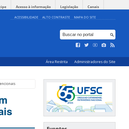
cipe
Acesso à informação
Legislação
Canais
ACESSIBILIDADE
ALTO CONTRASTE
MAPA DO SITE
Área Restrita
Administradores do Site
encionais
em
ais
Eventos