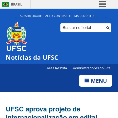
BRASIL
Simplifique!
ACESSIBILIDADE
ALTO CONTRASTE
MAPA DO SITE
Comunica BR
Participe
Acesso à informação
Legislação
Notícias da UFSC
Canais
Área Restrita
Administradores do Site
MENU
UFSC aprova projeto de
internacionalização em edital