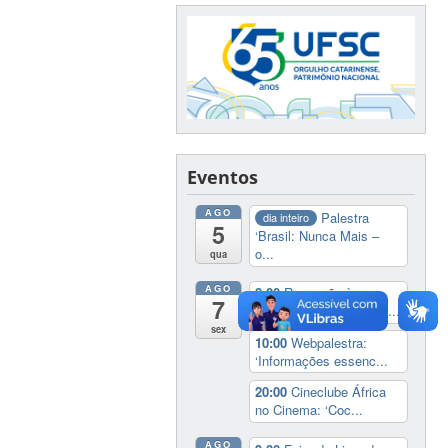
Eventos
AGO
Palestra
dia inteiro
5
‘Brasil: Nunca Mais –
o...
qua
AGO
8:00
Recepção à
7
Comunidade Internacio...
sex
10:00
Webpalestra:
‘Informações essenc...
20:00
Cineclube África
no Cinema: ‘Coc...
AGO