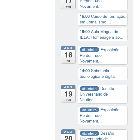
17
Perder Tudo.
Novament...
seg
16:00
Curso de formação
em Jornalismo ...
19:00
Aula Magna do
IELA: Homenagem ao...
AGO
Exposição:
dia inteiro
18
Perder Tudo.
Novament...
ter
14:00
Soberania
tecnológica e digital
AGO
Desafio
dia inteiro
19
Universitário de
Nautide...
qua
Exposição:
dia inteiro
Perder Tudo.
Novament...
AGO
Desafio
dia inteiro
20
Universitário de