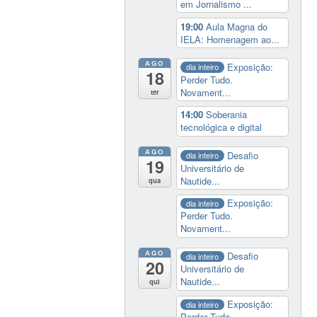
em Jornalismo ...
19:00
Aula Magna do
IELA: Homenagem ao...
AGO
Exposição:
dia inteiro
18
Perder Tudo.
Novament...
ter
14:00
Soberania
tecnológica e digital
AGO
Desafio
dia inteiro
19
Universitário de
Nautide...
qua
Exposição:
dia inteiro
Perder Tudo.
Novament...
AGO
Desafio
dia inteiro
20
Universitário de
Nautide...
qui
Exposição:
dia inteiro
Perder Tudo.