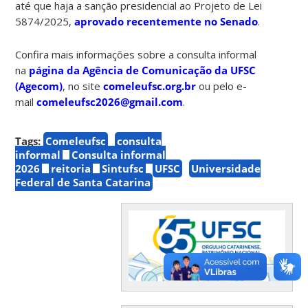
até que haja a sanção presidencial ao Projeto de Lei
5874/2025,
aprovado recentemente no Senado
.
Confira mais informações sobre a consulta informal
na
página da Agência de Comunicação da UFSC
(Agecom)
, no site
comeleufsc.org.br
ou pelo e-
mail
comeleufsc2026@gmail.com
.
Tags:
Comeleufsc
consulta
informal
Consulta informal
2026
reitoria
Sintufsc
UFSC
Universidade
Federal de Santa Catarina