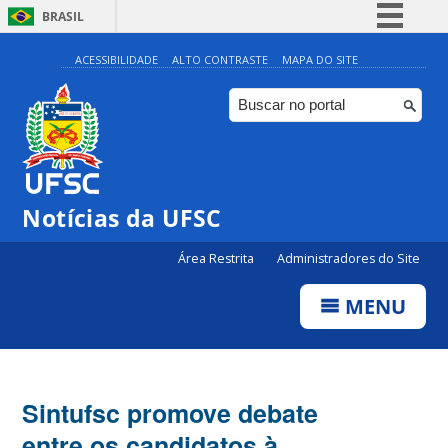
BRASIL
Simplifique!
ACESSIBILIDADE
ALTO CONTRASTE
MAPA DO SITE
Comunica BR
Participe
Acesso à informação
Legislação
Notícias da UFSC
Canais
Área Restrita
Administradores do Site
MENU
Sintufsc promove debate
entre os candidatos à