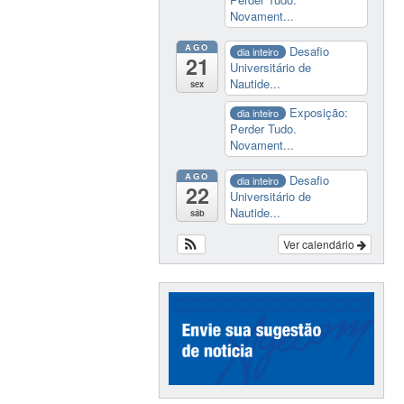
Novament...
AGO
Desafio
dia inteiro
21
Universitário de
Nautide...
sex
Exposição:
dia inteiro
Perder Tudo.
Novament...
AGO
Desafio
dia inteiro
22
Universitário de
Nautide...
sáb
Ver calendário