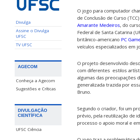
O jogo para computador ch
de Conclusão de Curso (TCC
Divulga
Amarante Medeiros
, do cur
Assine o Divulga
Federal de Santa Catarina (UF
UFSC
britânico-americano
PC Gam
TV UFSC
veículos especializados em 
O projeto desenvolvido des
AGECOM
com diferentes estilos artíst
algumas das preocupações d
Conheça a Agecom
generalizada trazida por essa
Sugestões e Críticas
Bruno.
Segundo o criador, foi um pr
DIVULGAÇÃO
prévio, pela reutilização de 
CIENTÍFICA
processo o apoio moral e em
UFSC Ciência
O jogo traz a problemática d