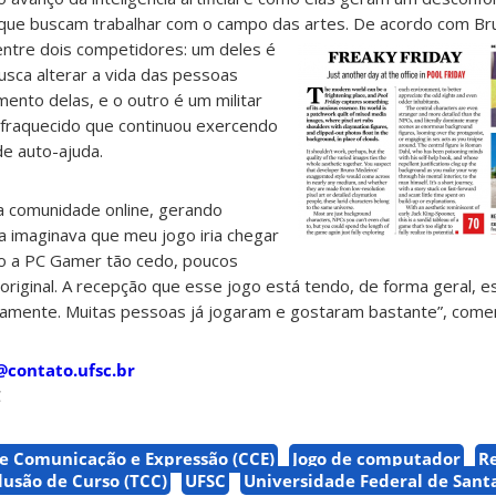
que buscam trabalhar com o campo das artes
. De acordo com Bru
o entre dois competidores: um deles é
ca alterar a vida das pessoas
ento delas, e o outro é um militar
fraquecido que continuou exercendo
de auto-ajuda.
a comunidade online, gerando
a imaginava que meu jogo iria chegar
o a PC Gamer tão cedo, poucos
riginal. A recepção que esse jogo está tendo, de forma geral, e
vamente. Muitas pessoas já jogaram e gostaram bastante”, come
contato.ufsc.br
C
e Comunicação e Expressão (CCE)
Jogo de computador
Re
lusão de Curso (TCC)
UFSC
Universidade Federal de Sant