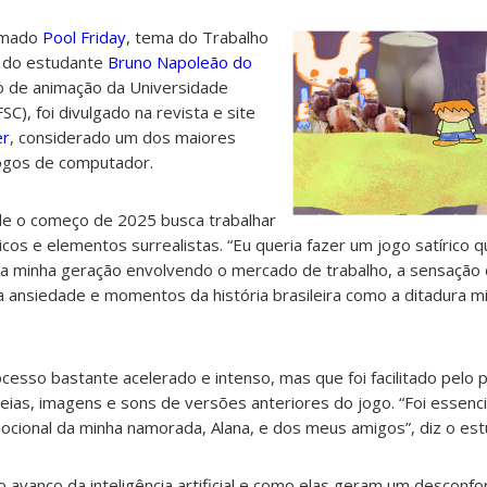
amado
Pool Friday
, tema do Trabalho
) do estudante
Bruno Napoleão do
so de animação da Universidade
SC), foi divulgado na revista e site
er
, considerado um dos maiores
jogos de computador.
de o começo de 2025 busca trabalhar
icos e elementos surrealistas. “Eu queria fazer um jogo satírico
a minha geração envolvendo o mercado de trabalho, a sensação
 ansiedade e momentos da história brasileira como a ditadura mili
ocesso bastante acelerado e intenso, mas que foi facilitado pelo
ideias, imagens e sons de versões anteriores do jogo. “Foi essenc
ocional da minha namorada, Alana, e dos meus amigos”, diz o est
o avanço da inteligência artificial e como elas geram um desconfo