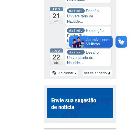
AGO
Desafio
dia inteiro
21
Universitário de
Nautide...
sex
Exposição:
dia inteiro
Perder Tudo.
Novament...
AGO
Desafio
dia inteiro
22
Universitário de
Nautide...
sáb
Adicionar
Ver calendário