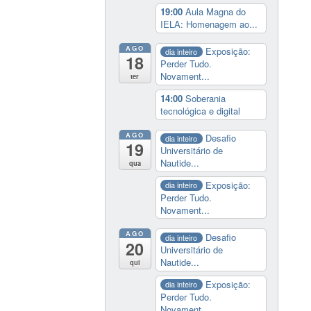
19:00
Aula Magna do
IELA: Homenagem ao...
AGO
Exposição:
dia inteiro
18
Perder Tudo.
Novament...
ter
14:00
Soberania
tecnológica e digital
AGO
Desafio
dia inteiro
19
Universitário de
Nautide...
qua
Exposição:
dia inteiro
Perder Tudo.
Novament...
AGO
Desafio
dia inteiro
20
Universitário de
Nautide...
qui
Exposição:
dia inteiro
Perder Tudo.
Novament...