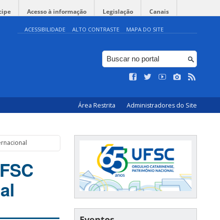
cipe
Acesso à informação
Legislação
Canais
ACESSIBILIDADE
ALTO CONTRASTE
MAPA DO SITE
Área Restrita
Administradores do Site
ernacional
UFSC
al
Eventos