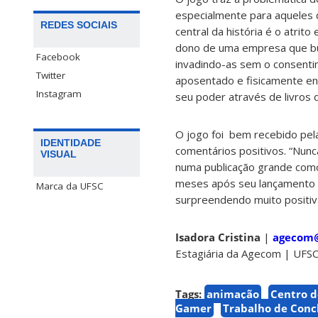
especialmente para aqueles 
REDES SOCIAIS
central da história é o atrit
dono de uma empresa que bus
Facebook
invadindo-as sem o consentim
Twitter
aposentado e fisicamente en
Instagram
seu poder através de livros 
O jogo foi bem recebido pel
IDENTIDADE
comentários positivos. “Nunc
VISUAL
numa publicação grande com
meses após seu lançamento o
Marca da UFSC
surpreendendo muito positi
Isadora Cristina
|
agecom@
Estagiária da Agecom | UFS
Tags:
animação
Centro d
Gamer
Trabalho de Conc