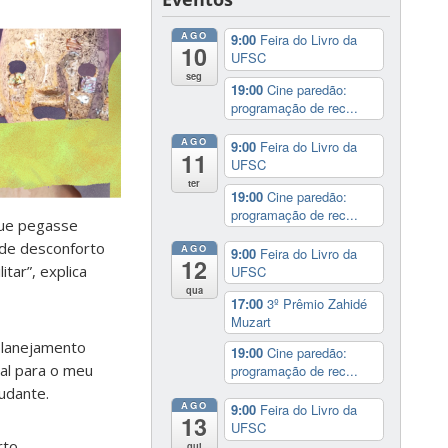
AGO
9:00
Feira do Livro da
10
UFSC
seg
19:00
Cine paredão:
programação de rec...
AGO
9:00
Feira do Livro da
11
UFSC
ter
19:00
Cine paredão:
programação de rec...
 que pegasse
 de desconforto
AGO
9:00
Feira do Livro da
12
tar”, explica
UFSC
qua
17:00
3º Prêmio Zahidé
Muzart
 planejamento
19:00
Cine paredão:
ial para o meu
programação de rec...
udante.
AGO
9:00
Feira do Livro da
13
UFSC
rto
qui