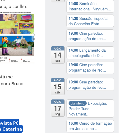
14:00
Seminário
no, o conflito
Internacional ‘Ninguém...
14:30
Sessão Especial
do Conselho Esta...
19:00
Cine paredão:
programação de rec...
AGO
14:00
Lançamento da
14
cinebiografia de D...
sex
19:00
Cine paredão:
programação de rec...
stá me
AGO
19:00
Cine paredão:
mora Bruno.
15
programação de rec...
sáb
AGO
Exposição:
dia inteiro
17
Perder Tudo.
Novament...
seg
vista PC
16:00
Curso de formação
em Jornalismo ...
a Catarina