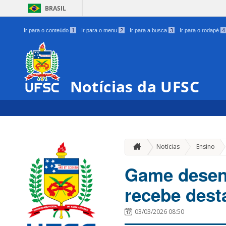
BRASIL
Ir para o conteúdo
1
Ir para o menu
2
Ir para a busca
3
Ir para o rodapé
4
Notícias da UFSC
»
Notícias
Ensino
Game desen
recebe dest
03/03/2026 08:50