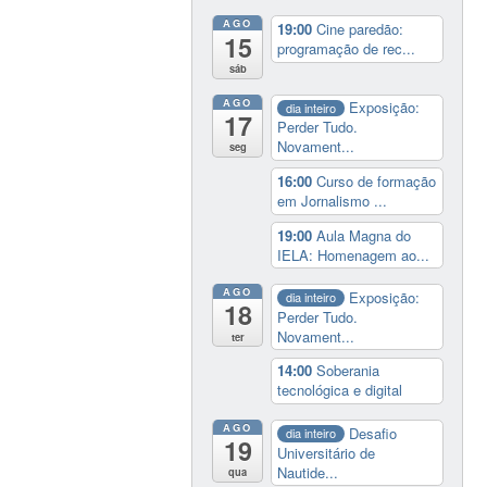
AGO
19:00
Cine paredão:
15
programação de rec...
sáb
AGO
Exposição:
dia inteiro
17
Perder Tudo.
Novament...
seg
16:00
Curso de formação
em Jornalismo ...
19:00
Aula Magna do
IELA: Homenagem ao...
AGO
Exposição:
dia inteiro
18
Perder Tudo.
Novament...
ter
14:00
Soberania
tecnológica e digital
AGO
Desafio
dia inteiro
19
Universitário de
Nautide...
qua