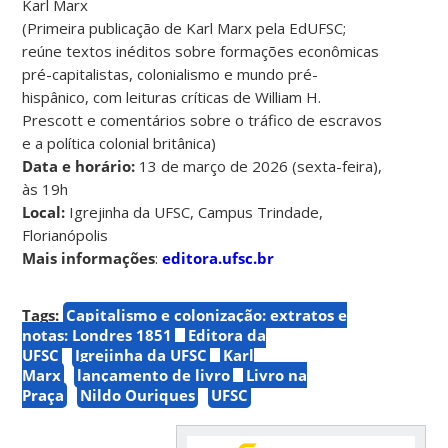
Karl Marx
(Primeira publicação de Karl Marx pela EdUFSC;
reúne textos inéditos sobre formações econômicas
pré-capitalistas, colonialismo e mundo pré-
hispânico, com leituras críticas de William H.
Prescott e comentários sobre o tráfico de escravos
e a política colonial britânica)
Data e horário:
13 de março de 2026 (sexta-feira),
às 19h
Local:
Igrejinha da UFSC, Campus Trindade,
Florianópolis
Mais informações
:
editora.ufsc.br
Tags:
Capitalismo e colonização: extratos e
notas: Londres 1851
Editora da
UFSC
Igrejinha da UFSC
Karl
Marx
lançamento de livro
Livro na
Praça
Nildo Ouriques
UFSC