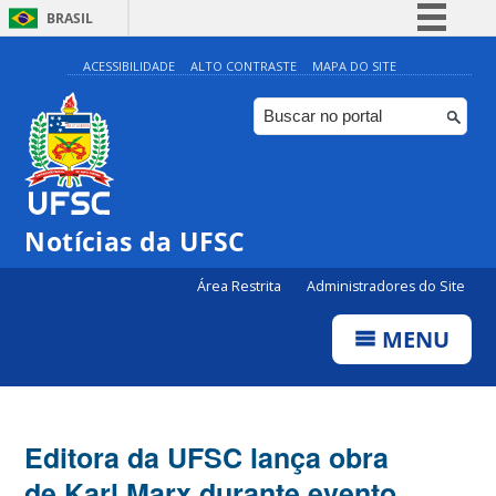
BRASIL
Simplifique!
ACESSIBILIDADE
ALTO CONTRASTE
MAPA DO SITE
Comunica BR
Participe
Acesso à informação
Legislação
Notícias da UFSC
Canais
Área Restrita
Administradores do Site
MENU
Editora da UFSC lança obra
de Karl Marx durante evento