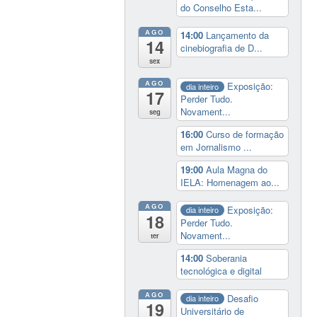
do Conselho Esta...
AGO
14:00
Lançamento da
14
cinebiografia de D...
sex
AGO
Exposição:
dia inteiro
17
Perder Tudo.
Novament...
seg
16:00
Curso de formação
em Jornalismo ...
19:00
Aula Magna do
IELA: Homenagem ao...
AGO
Exposição:
dia inteiro
18
Perder Tudo.
Novament...
ter
14:00
Soberania
tecnológica e digital
AGO
Desafio
dia inteiro
19
Universitário de