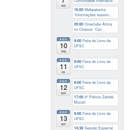
Comunidade Internacio...
sex
10:00
Webpalestra:
‘Informações essenc...
20:00
Cineclube África
no Cinema: ‘Coc...
AGO
9:00
Feira do Livro da
10
UFSC
seg
AGO
9:00
Feira do Livro da
11
UFSC
ter
AGO
9:00
Feira do Livro da
12
UFSC
qua
17:00
3º Prêmio Zahidé
Muzart
AGO
9:00
Feira do Livro da
13
UFSC
qui
14:30
Sessão Especial