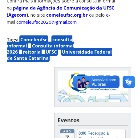
Confira mais informações sobre a consulta informal
na
página da Agência de Comunicação da UFSC
(Agecom)
, no site
comeleufsc.org.br
ou pelo e-
mail
comeleufsc2026@gmail.com
.
Tags:
Comeleufsc
consulta
informal
Consulta informal
2026
reitoria
UFSC
Universidade Federal
de Santa Catarina
Eventos
AGO
8:00
Recepção à
7