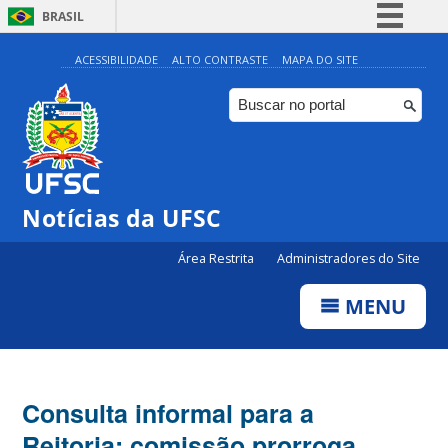
BRASIL
Simplifique!
ACESSIBILIDADE
ALTO CONTRASTE
MAPA DO SITE
Comunica BR
Participe
Acesso à informação
Legislação
Notícias da UFSC
Canais
Área Restrita
Administradores do Site
MENU
Consulta informal para a
Reitoria: comissão prorroga