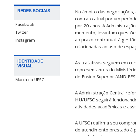
REDES SOCIAIS
No âmbito das negociações, 
contrato atual por um perío
Facebook
por 20 anos. A Administraçã
Twitter
momento, levantam questões 
ao prazo contratual, à gestã
Instagram
relacionadas ao uso de espaç
IDENTIDADE
As tratativas seguem em cur
VISUAL
representantes do Ministério
de Ensino Superior (ANDIFES)
Marca da UFSC
A Administração Central refo
HU/UFSC seguirá funcionando
atividades acadêmicas e ass
A UFSC reafirma seu compromi
do atendimento prestado à p