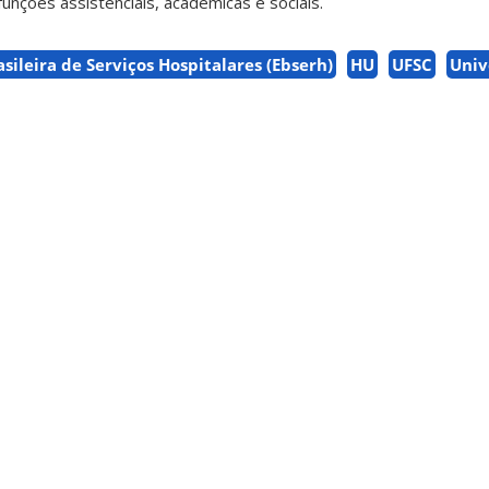
nções assistenciais, acadêmicas e sociais.
sileira de Serviços Hospitalares (Ebserh)
HU
UFSC
Univ