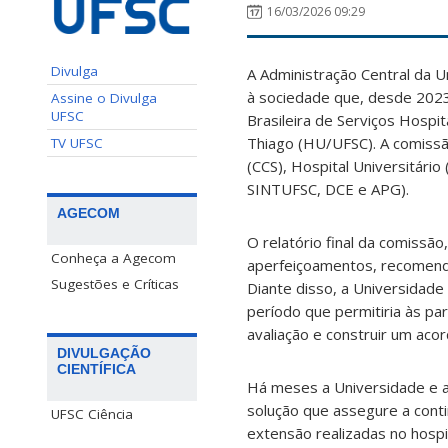
16/03/2026 09:29
Divulga
A Administração Central da U
à sociedade que, desde 2023
Assine o Divulga
UFSC
Brasileira de Serviços Hospi
Thiago (HU/UFSC). A comissã
TV UFSC
(CCS), Hospital Universitári
SINTUFSC, DCE e APG).
AGECOM
O relatório final da comiss
Conheça a Agecom
aperfeiçoamentos, recomenda
Sugestões e Críticas
Diante disso, a Universidad
período que permitiria às par
avaliação e construir um acor
DIVULGAÇÃO
CIENTÍFICA
Há meses a Universidade e a
solução que assegure a conti
UFSC Ciência
extensão realizadas no hospit