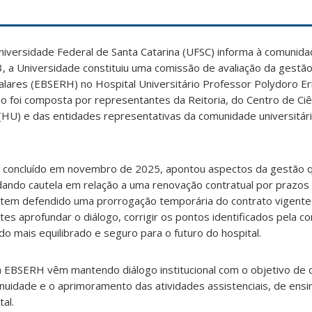
niversidade Federal de Santa Catarina (UFSC) informa à comunidad
, a Universidade constituiu uma comissão de avaliação da gest
talares (EBSERH) no Hospital Universitário Professor Polydoro Er
o foi composta por representantes da Reitoria, do Centro de Ci
o (HU) e das entidades representativas da comunidade universitár
ão, concluído em novembro de 2025, apontou aspectos da gestã
ndo cautela em relação a uma renovação contratual por prazos 
e tem defendido uma prorrogação temporária do contrato vigent
tes aprofundar o diálogo, corrigir os pontos identificados pela c
do mais equilibrado e seguro para o futuro do hospital.
 EBSERH vêm mantendo diálogo institucional com o objetivo de 
nuidade e o aprimoramento das atividades assistenciais, de ensi
al.