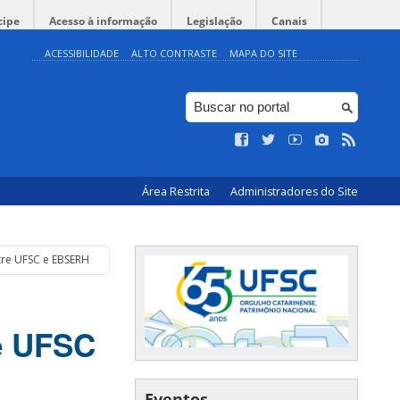
cipe
Acesso à informação
Legislação
Canais
ACESSIBILIDADE
ALTO CONTRASTE
MAPA DO SITE
Área Restrita
Administradores do Site
tre UFSC e EBSERH
re UFSC
Eventos