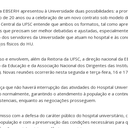
a EBSERH apresentou à Universidade duas possibilidades: a pro
do de 20 anos ou a celebração de um novo contrato sob modelo d
o Central da UFSC entende que ambos os formatos, tal como apr
que precisam ser melhor debatidas e ajustadas, especialmente
o dos servidores da Universidade que atuam no hospital e às con
os físicos do HU.
so e envolvem, além da Reitoria da UFSC, a direção nacional da 
 da Educação e da Associação Nacional dos Dirigentes das Instit
. Novas reuniões ocorrerão nesta segunda e terça-feira, 16 e 1
rça que não haverá interrupção das atividades do Hospital Univers
 normalmente, garantindo o atendimento à população e a contin
istenciais, enquanto as negociações prosseguem.
sso com a defesa do caráter público do hospital universitário, 
opulação e com a preservação das condições necessárias para 