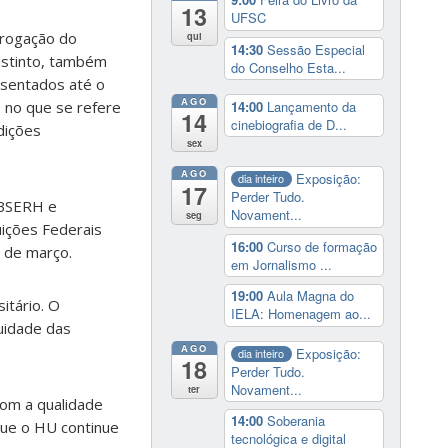
13
UFSC
rrogação do
qui
14:30
Sessão Especial
istinto, também
do Conselho Esta...
esentados até o
AGO
14:00
Lançamento da
 no que se refere
14
cinebiografia de D...
dições
sex
AGO
Exposição:
dia inteiro
17
Perder Tudo.
EBSERH e
Novament...
seg
uições Federais
16:00
Curso de formação
7 de março.
em Jornalismo ...
19:00
Aula Magna do
itário. O
IELA: Homenagem ao...
uidade das
AGO
Exposição:
dia inteiro
18
Perder Tudo.
Novament...
ter
com a qualidade
14:00
Soberania
que o HU continue
tecnológica e digital