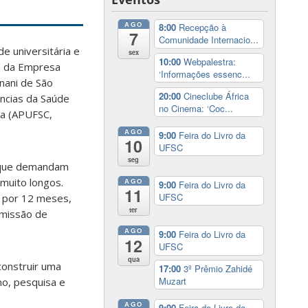
AGO
8:00
Recepção à
7
Comunidade Internacio...
e universitária e
sex
10:00
Webpalestra:
ão da Empresa
‘Informações essenc...
nani de São
20:00
Cineclube África
ências da Saúde
no Cinema: ‘Coc...
ia (APUFSC,
AGO
9:00
Feira do Livro da
10
UFSC
seg
o que demandam
muito longos.
AGO
9:00
Feira do Livro da
11
UFSC
e por 12 meses,
ter
omissão de
AGO
9:00
Feira do Livro da
12
UFSC
qua
construir uma
17:00
3º Prêmio Zahidé
Muzart
no, pesquisa e
AGO
9:00
Feira do Livro da