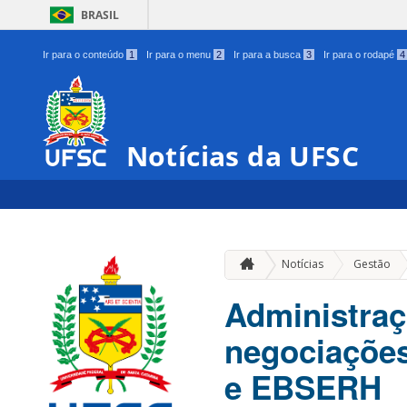
BRASIL
Ir para o conteúdo
1
Ir para o menu
2
Ir para a busca
3
Ir para o rodapé
4
Notícias da UFSC
»
Notícias
Gestão
Administraç
negociações
e EBSERH