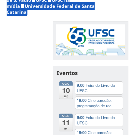
mídia
Universidade Federal de Santa
Catarina
Eventos
AGO
9:00
Feira do Livro da
10
UFSC
seg
19:00
Cine paredão:
programação de rec...
AGO
9:00
Feira do Livro da
11
UFSC
ter
19:00
Cine paredão: