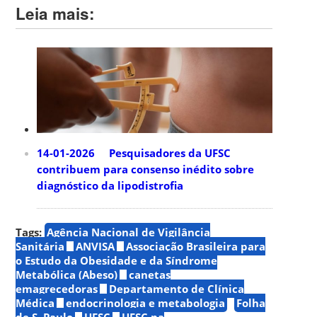
Leia mais:
14-01-2026 Pesquisadores da UFSC
contribuem para consenso inédito sobre
diagnóstico da lipodistrofia
Tags:
Agência Nacional de Vigilância
Sanitária
ANVISA
Associação Brasileira para
o Estudo da Obesidade e da Síndrome
Metabólica (Abeso)
canetas
emagrecedoras
Departamento de Clínica
Médica
endocrinologia e metabologia
Folha
de S. Paulo
UFSC
UFSC na