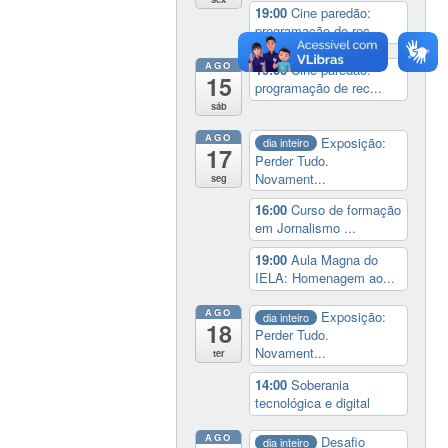
19:00
Cine paredão:
programação de rec...
AGO
19:00
Cine paredão:
15
programação de rec...
sáb
AGO
Exposição:
dia inteiro
17
Perder Tudo.
Novament...
seg
16:00
Curso de formação
em Jornalismo ...
19:00
Aula Magna do
IELA: Homenagem ao...
AGO
Exposição:
dia inteiro
18
Perder Tudo.
Novament...
ter
14:00
Soberania
tecnológica e digital
AGO
Desafio
dia inteiro