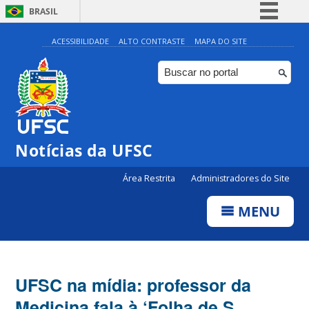
BRASIL
Simplifique!
ACESSIBILIDADE
ALTO CONTRASTE
MAPA DO SITE
Comunica BR
Participe
Acesso à informação
Legislação
Notícias da UFSC
Canais
Área Restrita
Administradores do Site
MENU
UFSC na mídia: professor da
Medicina fala à ‘Folha de S.