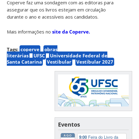
Coperve faz uma sondagem com as editoras para
assegurar que os livros estejam em circulação
durante o ano e acessíveis aos candidatos.
Mais informações no
site da Coperve.
Tags:
coperve
obras
literárias
UFSC
Universidade Federal de
Santa Catarina
Vestibular
Vestibular 2027
Eventos
AGO
9:00
Feira do Livro da