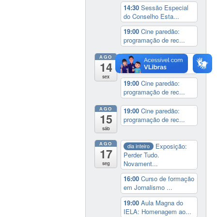
14:30
Sessão Especial
do Conselho Esta...
19:00
Cine paredão:
programação de rec...
AGO
14:00
Lançamento da
14
cinebiografia de D...
sex
19:00
Cine paredão:
programação de rec...
AGO
19:00
Cine paredão:
15
programação de rec...
sáb
AGO
Exposição:
dia inteiro
17
Perder Tudo.
Novament...
seg
16:00
Curso de formação
em Jornalismo ...
19:00
Aula Magna do
IELA: Homenagem ao...