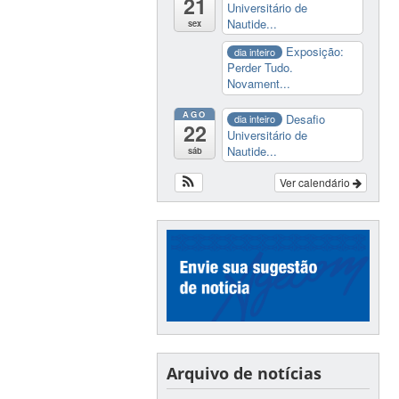
21
Universitário de
Nautide...
sex
Exposição:
dia inteiro
Perder Tudo.
Novament...
AGO
Desafio
dia inteiro
22
Universitário de
Nautide...
sáb
Ver calendário
Arquivo de notícias