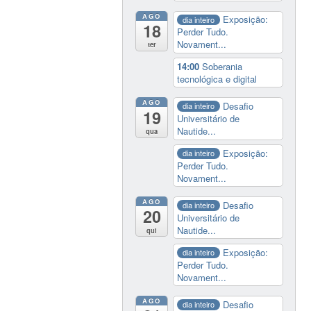
AGO
Exposição:
dia inteiro
18
Perder Tudo.
Novament...
ter
14:00
Soberania
tecnológica e digital
AGO
Desafio
dia inteiro
19
Universitário de
Nautide...
qua
Exposição:
dia inteiro
Perder Tudo.
Novament...
AGO
Desafio
dia inteiro
20
Universitário de
Nautide...
qui
Exposição:
dia inteiro
Perder Tudo.
Novament...
AGO
Desafio
dia inteiro