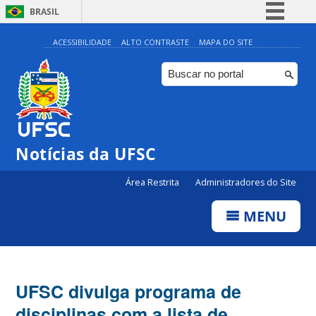
BRASIL
Simplifique!
ACESSIBILIDADE
ALTO CONTRASTE
MAPA DO SITE
Comunica BR
Participe
Acesso à informação
Legislação
Notícias da UFSC
Canais
Área Restrita
Administradores do Site
MENU
UFSC divulga programa de
disciplinas com a lista de