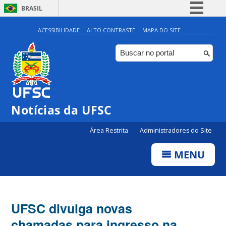
BRASIL
Simplifique!
ACESSIBILIDADE
ALTO CONTRASTE
MAPA DO SITE
Comunica BR
Participe
Acesso à informação
Legislação
Notícias da UFSC
Canais
Área Restrita
Administradores do Site
MENU
UFSC divulga novas
chamadas para ingresso na