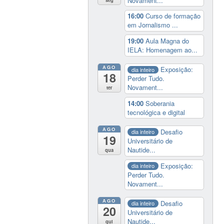
Novament...
seg
16:00
Curso de formação
em Jornalismo ...
19:00
Aula Magna do
IELA: Homenagem ao...
AGO
Exposição:
dia inteiro
18
Perder Tudo.
Novament...
ter
14:00
Soberania
tecnológica e digital
AGO
Desafio
dia inteiro
19
Universitário de
Nautide...
qua
Exposição:
dia inteiro
Perder Tudo.
Novament...
AGO
Desafio
dia inteiro
20
Universitário de
Nautide...
qui