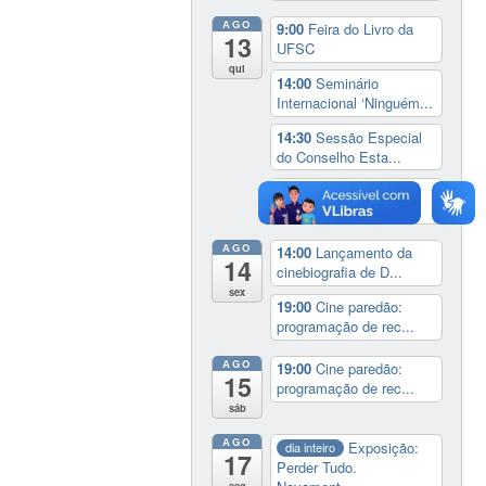
AGO
9:00
Feira do Livro da
13
UFSC
qui
14:00
Seminário
Internacional ‘Ninguém...
14:30
Sessão Especial
do Conselho Esta...
19:00
Cine paredão:
programação de rec...
AGO
14:00
Lançamento da
14
cinebiografia de D...
sex
19:00
Cine paredão:
programação de rec...
AGO
19:00
Cine paredão:
15
programação de rec...
sáb
AGO
Exposição:
dia inteiro
17
Perder Tudo.