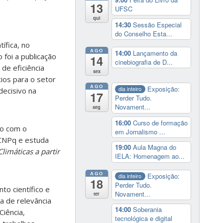
13
UFSC
qui
14:30
Sessão Especial
do Conselho Esta...
ífica, no
AGO
14:00
Lançamento da
 foi a publicação
14
cinebiografia de D...
de eficiência
sex
ios para o setor
AGO
Exposição:
dia inteiro
ecisivo na
17
Perder Tudo.
Novament...
seg
16:00
Curso de formação
io com o
em Jornalismo ...
 CNPq e estuda
19:00
Aula Magna do
imáticas a partir
IELA: Homenagem ao...
AGO
Exposição:
dia inteiro
18
Perder Tudo.
to científico e
Novament...
ter
ja de relevância
14:00
Soberania
Ciência,
tecnológica e digital