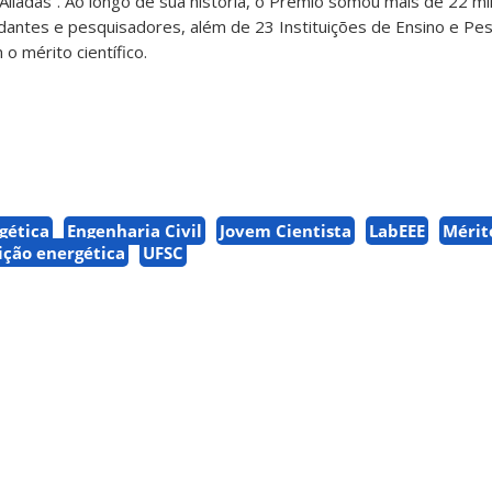
liadas”. Ao longo de sua história, o Prêmio somou mais de 22 mil
dantes e pesquisadores, além de 23 Instituições de Ensino e Pes
 mérito científico.
rgética
Engenharia Civil
Jovem Cientista
LabEEE
Mérit
ição energética
UFSC