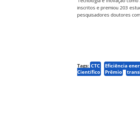
Tecnologia e Inovação como A
inscritos e premiou 203 estu
pesquisadores doutores com o
Tags:
CTC
Eficiência ene
Científico
Prêmio
trans