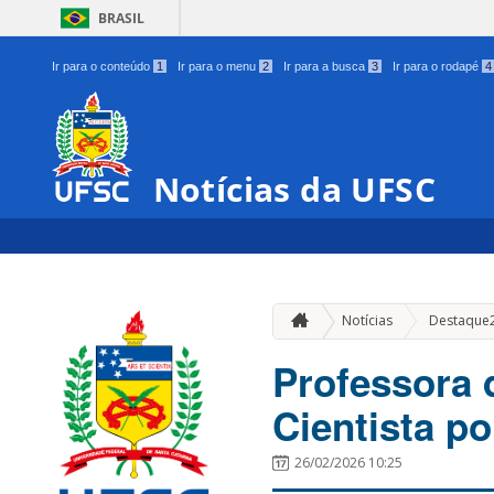
BRASIL
Ir para o conteúdo
1
Ir para o menu
2
Ir para a busca
3
Ir para o rodapé
4
Notícias da UFSC
Notícias
Destaque
Professora
Cientista po
26/02/2026 10:25