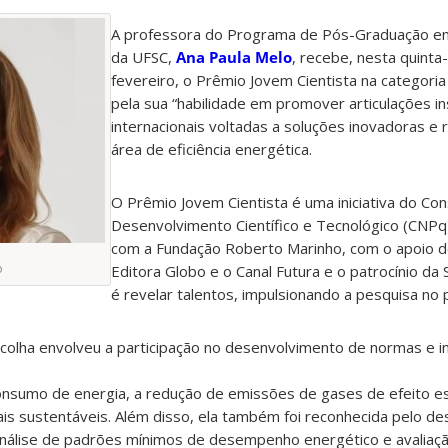
A professora do Programa de Pós-Graduação em 
da UFSC,
Ana Paula Melo
, recebe, nesta quinta-
fevereiro, o Prêmio Jovem Cientista na categoria 
pela sua “habilidade em promover articulações ins
internacionais voltadas a soluções inovadoras e r
área de eficiência energética.
O Prêmio Jovem Cientista é uma iniciativa do Con
Desenvolvimento Científico e Tecnológico (CNPq
com a Fundação Roberto Marinho, com o apoio d
o
Editora Globo e o Canal Futura e o patrocínio da S
é revelar talentos, impulsionando a pesquisa no p
scolha envolveu a participação no desenvolvimento de normas e i
sumo de energia, a redução de emissões de gases de efeito es
is sustentáveis. Além disso, ela também foi reconhecida pelo d
, análise de padrões mínimos de desempenho energético e avalia