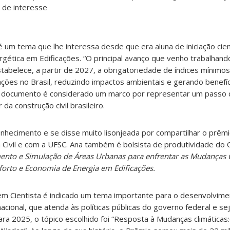
 de interesse
 um tema que lhe interessa desde que era aluna de iniciação cient
rgética em Edificações. “O principal avanço que venho trabalhando
abelece, a partir de 2027, a obrigatoriedade de índices mínimos 
ações no Brasil, reduzindo impactos ambientais e gerando benefíc
O documento é considerado um marco por representar um passo d
da construção civil brasileiro.
nhecimento e se disse muito lisonjeada por compartilhar o prêm
Civil e com a UFSC. Ana também é bolsista de produtividade do
nto e Simulação de Áreas Urbanas para enfrentar as Mudanças Cl
orto e Economia de Energia em Edificações.
m Cientista é indicado um tema importante para o desenvolvimen
acional, que atenda às políticas públicas do governo federal e se
ara 2025, o tópico escolhido foi “Resposta à Mudanças climáticas: