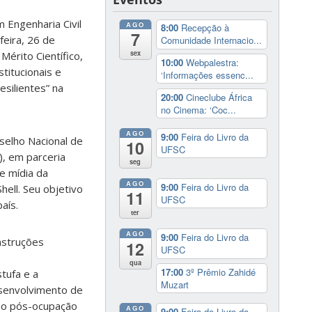
Engenharia Civil
AGO
8:00
Recepção à
7
feira, 26 de
Comunidade Internacio...
sex
Mérito Científico,
10:00
Webpalestra:
titucionais e
‘Informações essenc...
esilientes” na
20:00
Cineclube África
no Cinema: ‘Coc...
AGO
9:00
Feira do Livro da
selho Nacional de
10
UFSC
), em parceria
seg
e mídia da
AGO
9:00
Feira do Livro da
hell. Seu objetivo
11
UFSC
aís.
ter
AGO
9:00
Feira do Livro da
nstruções
12
UFSC
qua
17:00
3º Prêmio Zahidé
tufa e a
Muzart
esenvolvimento de
ção pós-ocupação
AGO
9:00
Feira do Livro da