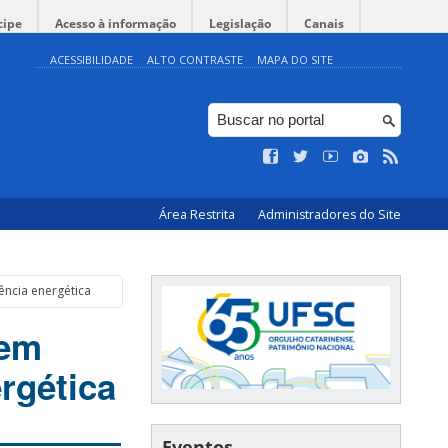
cipe
Acesso à informação
Legislação
Canais
ACESSIBILIDADE
ALTO CONTRASTE
MAPA DO SITE
Área Restrita
Administradores do Site
ência energética
vem
rgética
Eventos