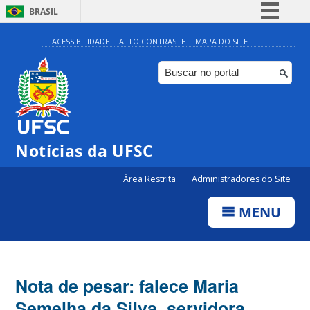
BRASIL
Simplifique!
ACESSIBILIDADE
ALTO CONTRASTE
MAPA DO SITE
Comunica BR
Participe
Acesso à informação
Legislação
Notícias da UFSC
Canais
Área Restrita
Administradores do Site
MENU
Nota de pesar: falece Maria
Semelha da Silva, servidora