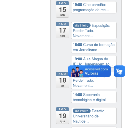
AGO
19:00
Cine paredão:
15
programação de rec...
sáb
AGO
Exposição:
dia inteiro
17
Perder Tudo.
Novament...
seg
16:00
Curso de formação
em Jornalismo ...
19:00
Aula Magna do
IELA: Homenagem ao...
AGO
Exposição:
dia inteiro
18
Perder Tudo.
Novament...
ter
14:00
Soberania
tecnológica e digital
AGO
Desafio
dia inteiro
19
Universitário de
Nautide...
qua