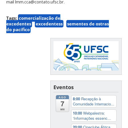
mail lmm.cca@contato.ufsc.br.
Tags:
comercialização de
excedentes
excedentess
sementes de ostras
do pacífico
Eventos
AGO
8:00
Recepção à
7
Comunidade Internacio...
sex
10:00
Webpalestra:
‘Informações essenc...
20:00
Cineclube África