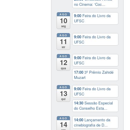
no Cinema: ‘Coc...
AGO
9:00
Feira do Livro da
10
UFSC
seg
AGO
9:00
Feira do Livro da
11
UFSC
ter
AGO
9:00
Feira do Livro da
12
UFSC
qua
17:00
3º Prêmio Zahidé
Muzart
AGO
9:00
Feira do Livro da
13
UFSC
qui
14:30
Sessão Especial
do Conselho Esta...
AGO
14:00
Lançamento da
14
cinebiografia de D...