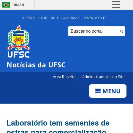
BRASIL
Simplifique!
ACESSIBILIDADE
ALTO CONTRASTE
MAPA DO SITE
Comunica BR
Participe
Acesso à informação
Legislação
Notícias da UFSC
Canais
Área Restrita
Administradores do Site
MENU
Laboratório tem sementes de
ostras para comercialização