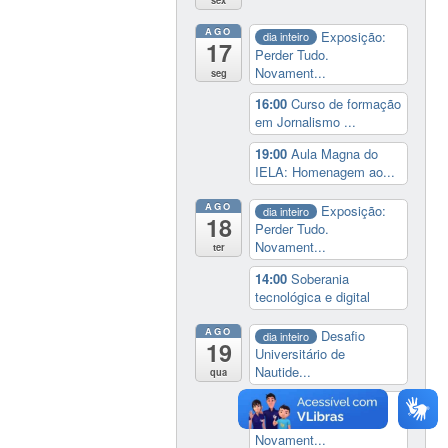
sex
AGO
Exposição:
dia inteiro
17
Perder Tudo.
Novament...
seg
16:00
Curso de formação
em Jornalismo ...
19:00
Aula Magna do
IELA: Homenagem ao...
AGO
Exposição:
dia inteiro
18
Perder Tudo.
Novament...
ter
14:00
Soberania
tecnológica e digital
AGO
Desafio
dia inteiro
19
Universitário de
Nautide...
qua
Exposição:
dia inteiro
Perder Tudo.
Novament...