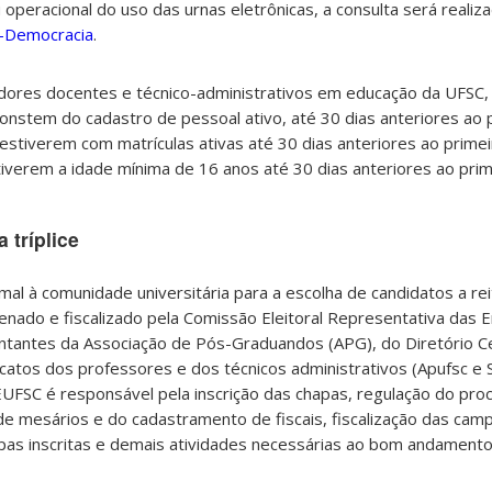
 operacional do uso das urnas eletrônicas, a consulta será reali
e-Democracia
.
idores docentes e técnico-administrativos em educação da UFSC,
onstem do cadastro de pessoal ativo, até 30 dias anteriores ao 
tiverem com matrículas ativas até 30 dias anteriores ao primei
tiverem a idade mínima de 16 anos até 30 dias anteriores ao prim
 tríplice
al à comunidade universitária para a escolha de candidatos a rei
denado e fiscalizado pela Comissão Eleitoral Representativa das 
ntantes da Associação de Pós-Graduandos (APG), do Diretório C
catos dos professores e dos técnicos administrativos (Apufsc e S
SC é responsável pela inscrição das chapas, regulação do proc
 mesários e do cadastramento de fiscais, fiscalização das camp
as inscritas e demais atividades necessárias ao bom andamento 