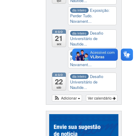
Nautide...
qui
Exposição:
dia inteiro
Perder Tudo.
Novament...
AGO
Desafio
dia inteiro
21
Universitário de
Nautide...
sex
Exposição:
dia inteiro
Perder Tudo.
Novament...
AGO
Desafio
dia inteiro
22
Universitário de
Nautide...
sáb
Adicionar
Ver calendário