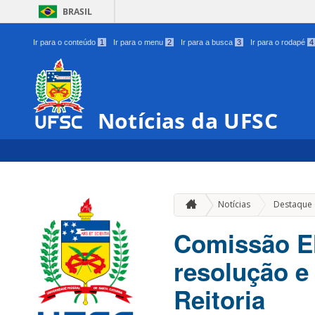
BRASIL
Ir para o conteúdo
1
Ir para o menu
2
Ir para a busca
3
Ir para o rodapé
4
Notícias da UFSC
Notícias
Destaque
Comissão El
resolução e
Reitoria