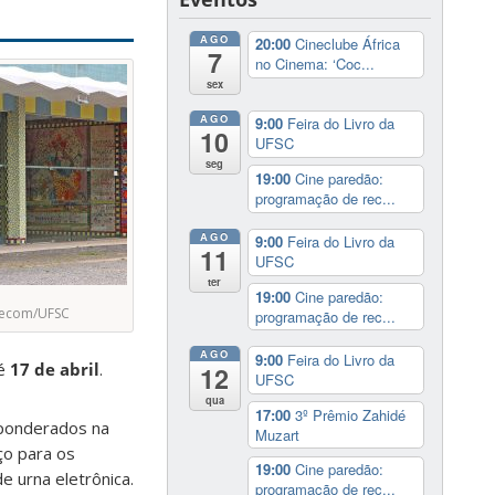
AGO
20:00
Cineclube África
7
no Cinema: ‘Coc...
sex
AGO
9:00
Feira do Livro da
10
UFSC
seg
19:00
Cine paredão:
programação de rec...
AGO
9:00
Feira do Livro da
11
UFSC
ter
19:00
Cine paredão:
gecom/UFSC
programação de rec...
AGO
9:00
Feira do Livro da
té
17 de abril
.
12
UFSC
qua
17:00
3º Prêmio Zahidé
o ponderados na
Muzart
ço para os
19:00
Cine paredão:
e urna eletrônica.
programação de rec...