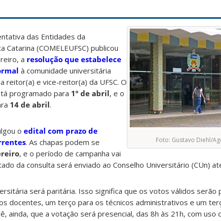
entativa das Entidades da
ta Catarina (COMELEUFSC) publicou
reiro, a
resolução que estabelece
formal
à comunidade universitária
a reitor(a) e vice-reitor(a) da UFSC. O
está programado para
1º de abril
, e o
ara
14 de abril
.
lgou o
edital com prazo de
Foto: Gustavo Diehl/A
rrentes
. As chapas podem se
ereiro
, e o período de campanha vai
ltado da consulta será enviado ao Conselho Universitário (CUn) a
rsitária será paritária. Isso significa que os votos válidos serã
s docentes, um terço para os técnicos administrativos e um ter
ê, ainda, que a votação será presencial, das 8h às 21h, com uso d