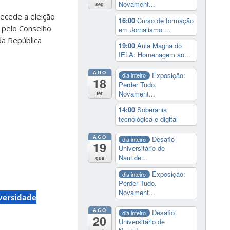
Novament...
seg
recede a eleição
16:00
Curso de formação
s pelo Conselho
em Jornalismo ...
da República
19:00
Aula Magna do
IELA: Homenagem ao...
AGO
Exposição:
dia inteiro
18
Perder Tudo.
Novament...
ter
14:00
Soberania
tecnológica e digital
AGO
Desafio
dia inteiro
19
Universitário de
Nautide...
qua
Exposição:
dia inteiro
Perder Tudo.
Novament...
versidade
AGO
Desafio
dia inteiro
20
Universitário de