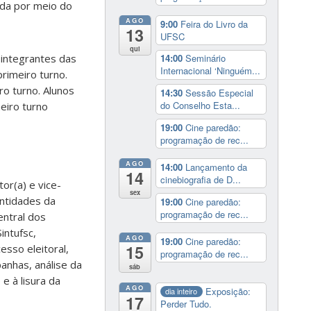
zada por meio do
AGO
9:00
Feira do Livro da
13
UFSC
qui
 integrantes das
14:00
Seminário
Internacional ‘Ninguém...
primeiro turno.
ro turno. Alunos
14:30
Sessão Especial
do Conselho Esta...
eiro turno
19:00
Cine paredão:
programação de rec...
AGO
14:00
Lançamento da
14
cinebiografia de D...
tor(a) e vice-
sex
Entidades da
19:00
Cine paredão:
programação de rec...
entral dos
intufsc,
AGO
19:00
Cine paredão:
15
esso eleitoral,
programação de rec...
anhas, análise da
sáb
e à lisura da
AGO
Exposição:
dia inteiro
17
Perder Tudo.