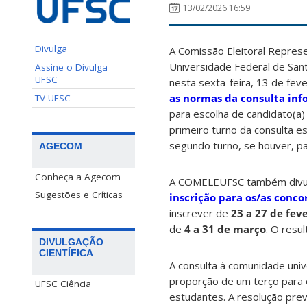
13/02/2026 16:59
Divulga
A Comissão Eleitoral Repres
Universidade Federal de San
Assine o Divulga
UFSC
nesta sexta-feira, 13 de feve
as normas da consulta in
TV UFSC
para escolha de candidato(a) 
primeiro turno da consulta 
segundo turno, se houver, p
AGECOM
Conheça a Agecom
A COMELEUFSC também divu
Sugestões e Críticas
inscrição para os/as conco
inscrever de
23 a 27 de fev
de
4 a 31 de março
. O resu
DIVULGAÇÃO
CIENTÍFICA
A consulta à comunidade unive
proporção de um terço para o
UFSC Ciência
estudantes. A resolução prev