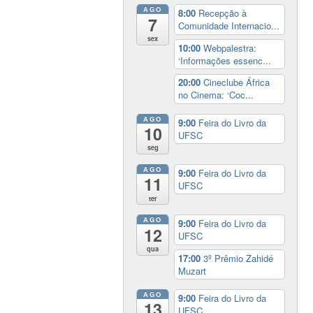
AGO
8:00
Recepção à
7
Comunidade Internacio...
sex
10:00
Webpalestra:
‘Informações essenc...
20:00
Cineclube África
no Cinema: ‘Coc...
AGO
9:00
Feira do Livro da
10
UFSC
seg
AGO
9:00
Feira do Livro da
11
UFSC
ter
AGO
9:00
Feira do Livro da
12
UFSC
qua
17:00
3º Prêmio Zahidé
Muzart
AGO
9:00
Feira do Livro da
13
UFSC