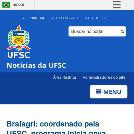
BRASIL
Simplifique!
ACESSIBILIDADE
ALTO CONTRASTE
MAPA DO SITE
Comunica BR
Participe
Acesso à informação
Legislação
Notícias da UFSC
Canais
Área Restrita
Administradores do Site
MENU
Brafagri: coordenado pela
UFSC, programa inicia nova