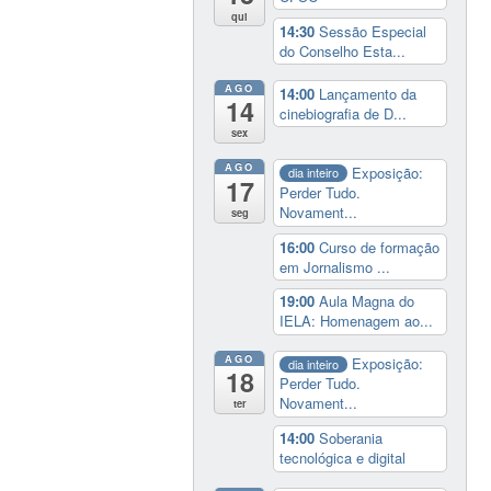
qui
14:30
Sessão Especial
do Conselho Esta...
AGO
14:00
Lançamento da
14
cinebiografia de D...
sex
AGO
Exposição:
dia inteiro
17
Perder Tudo.
Novament...
seg
16:00
Curso de formação
em Jornalismo ...
19:00
Aula Magna do
IELA: Homenagem ao...
AGO
Exposição:
dia inteiro
18
Perder Tudo.
Novament...
ter
14:00
Soberania
tecnológica e digital