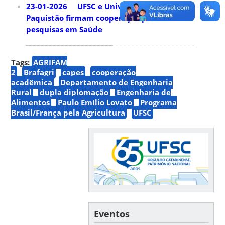
23-01-2026 UFSC e Universidade do
Paquistão firmam cooperação para
pesquisas em Saúde
Tags:
AGRIFAM
2
Brafagri
capes
cooperação
acadêmica
Departamento de Engenharia
Rural
dupla diplomação
Engenharia de
Alimentos
Paulo Emílio Lovato
Programa
Brasil/França pela Agricultura
UFSC
Eventos