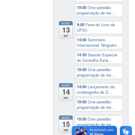
19:00
Cine paredão:
programação de rec...
AGO
9:00
Feira do Livro da
13
UFSC
qui
14:00
Seminário
Internacional ‘Ninguém...
14:30
Sessão Especial
do Conselho Esta...
19:00
Cine paredão:
programação de rec...
AGO
14:00
Lançamento da
14
cinebiografia de D...
sex
19:00
Cine paredão:
programação de rec...
AGO
19:00
Cine paredão:
15
programação de rec...
sáb