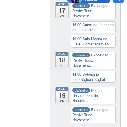
AGO
Exposição:
dia inteiro
17
Perder Tudo.
Novament...
seg
16:00
Curso de formação
em Jornalismo ...
19:00
Aula Magna do
IELA: Homenagem ao...
AGO
Exposição:
dia inteiro
18
Perder Tudo.
Novament...
ter
14:00
Soberania
tecnológica e digital
AGO
Desafio
dia inteiro
19
Universitário de
Nautide...
qua
Exposição:
dia inteiro
Perder Tudo.
Novament...