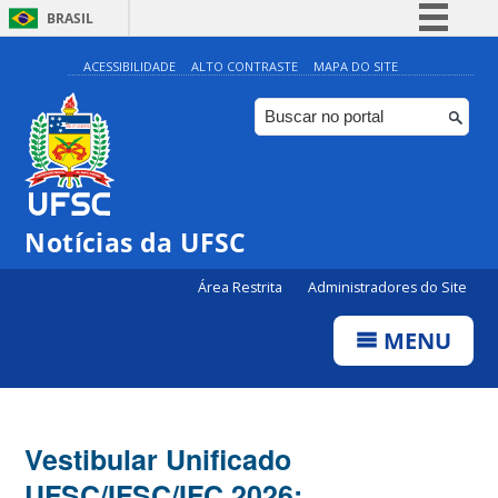
BRASIL
Simplifique!
ACESSIBILIDADE
ALTO CONTRASTE
MAPA DO SITE
Comunica BR
Participe
Acesso à informação
Legislação
Notícias da UFSC
Canais
Área Restrita
Administradores do Site
MENU
Vestibular Unificado
UFSC/IFSC/IFC 2026: