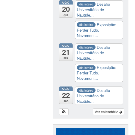
AGO
Desafio
dia inteiro
20
Universitário de
Nautide...
qui
Exposição:
dia inteiro
Perder Tudo.
Novament...
AGO
Desafio
dia inteiro
21
Universitário de
Nautide...
sex
Exposição:
dia inteiro
Perder Tudo.
Novament...
AGO
Desafio
dia inteiro
22
Universitário de
Nautide...
sáb
Ver calendário