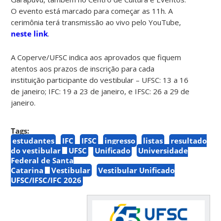
O evento está marcado para começar as 11h. A
cerimônia terá transmissão ao vivo pelo YouTube,
neste link
.
A Coperve/UFSC indica aos aprovados que fiquem
atentos aos prazos de inscrição para cada
instituição participante do vestibular – UFSC: 13 a 16
de janeiro; IFC: 19 a 23 de janeiro, e IFSC: 26 a 29 de
janeiro.
Tags:
estudantes
IFC
IFSC
ingresso
listas
resultado
do vestibular
UFSC
Unificado
Universidade
Federal de Santa
Catarina
Vestibular
Vestibular Unificado
UFSC/IFSC/IFC 2026